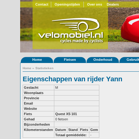
Contact
Openingstijden
Over ons
Dealers
Home
Fietsen
Onderhoud
Gebrui
Home
»
Statistieken
Eigenschappen van rijder Yann
Geslacht
M
Woonplaats
Provincie
Email
Website
Fiets
Quest XS 101
Gehad
0 fietsen
Bijzonderheden
Kilometerstanden
Datum
Stand
Fiets
Gem
Totaal gemiddelde:
-