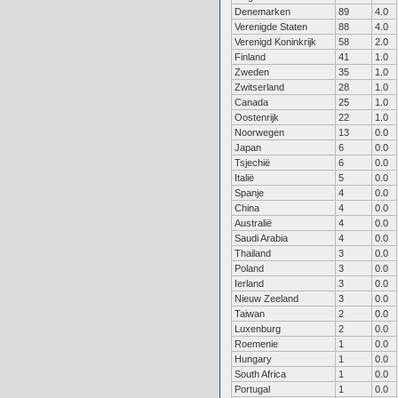
Denemarken
89
4.0
Verenigde Staten
88
4.0
Verenigd Koninkrijk
58
2.0
Finland
41
1.0
Zweden
35
1.0
Zwitserland
28
1.0
Canada
25
1.0
Oostenrijk
22
1.0
Noorwegen
13
0.0
Japan
6
0.0
Tsjechië
6
0.0
Italië
5
0.0
Spanje
4
0.0
China
4
0.0
Australië
4
0.0
Saudi Arabia
4
0.0
Thailand
3
0.0
Poland
3
0.0
Ierland
3
0.0
Nieuw Zeeland
3
0.0
Taiwan
2
0.0
Luxenburg
2
0.0
Roemenie
1
0.0
Hungary
1
0.0
South Africa
1
0.0
Portugal
1
0.0