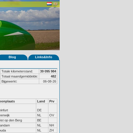
Blog
Links&Info
Totale kilometerstand:
39 095 984
Totaal maandgemiddelde:
482
Bijgewerkt:
06-08-26
onplaats
Land
Prv
einfurt
DE
eenwijk
NL
OV
ist op den Berg
BE
aandam
NL
NH
ouda
NL
ZH