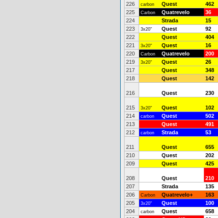
226
Quest
462
carbon
225
Quatrevelo
36
Carbon
224
Strada
15
223
Quest
92
3x20"
222
Quest
404
221
Quest
16
3x20"
220
Quatrevelo
200
Carbon
219
Quest
26
3x20"
217
Quest
348
218
Quest
142
216
Quest
230
215
Quest
102
3x20"
214
Quest
502
carbon
213
Quest
491
212
Strada
53
carbon
211
Quest
655
210
Quest
202
209
Quest
425
208
Quest
210
207
Strada
135
206
Quatrevelo+
163
Carbon
205
Quest
100
3x20"
204
Quest
658
carbon