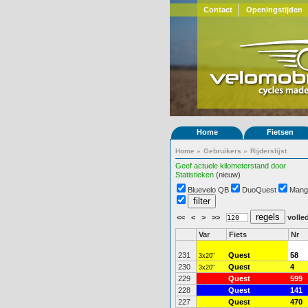
Contact
Openingstijden
Home
Fietsen
Home
»
Gebruikers
»
Rijderslijst
Geef actuele kilometerstand door
Statistieken
(nieuw)
Bluevelo QB
DuoQuest
Mang
<<
<
>
>>
volled
Var
Fiets
Nr
231
Quest
58
3x20"
230
Quest
4
3x20"
229
Quest
599
228
Quest
141
227
Quest
470