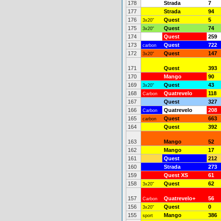
178
Strada
7
177
Strada
94
176
Quest
5
3x20"
175
Quest
74
3x20"
174
Quest
259
173
Quest
722
carbon
172
Quest
147
3x20"
171
Quest
393
170
Mango
90
169
Quest
43
3x20"
168
Quatrevelo
118
Carbon
167
Quest
327
166
Quatrevelo
208
Carbon
165
Quest
663
carbon
164
Quest
392
163
Mango
52
162
Mango
17
161
Quest
212
160
Strada
273
159
Quest XS
61
158
Quest
62
3x20"
157
Quatrevelo+
56
Carbon
156
Quest
0
3x20"
155
Mango
386
sport