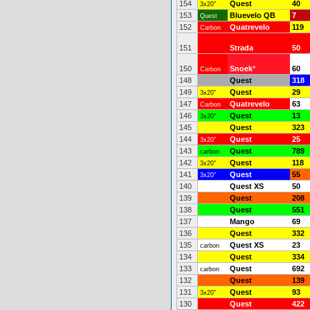
154
Quest
40
3x20"
153
Bluevelo QB
7
Quest
152
Quatrevelo
119
Carbon
151
Strada
50
150
Snoek
*
60
Carbon
148
Quest
318
149
Quest
29
3x20"
147
Quatrevelo
63
Carbon
146
Quest
13
3x20"
145
Quest
323
144
Quest
25
3x20"
143
Quest
789
carbon
142
Quest
118
3x20"
141
Quest
55
3x20"
140
Quest XS
50
139
Quest
208
138
Quest
551
137
Mango
69
136
Quest
332
135
Quest XS
23
carbon
134
Quest
334
133
Quest
692
carbon
132
Quest
139
131
Quest
93
3x20"
130
Quest
422