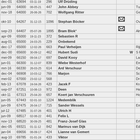
dec-01
63694
296
Ulf Drüding
03-11-19
jun-09
64000
447
John Abbey
Tu
06-05-21
nov-18
64000
702
Wolfgang Ritter
Ge
26-06-26
okt-10
64267
1096
Stephan Böcker
Ov
31-12-15
sep-23
64407
1895
Bram Blok
*
Al
05-07-26
apr-09
65000
372
Sebastien R
19-11-23
aug-01
65000
229
Onbekend
24-03-25
dec-17
65000
663
Paul Verheijen
Ri
12-02-26
dec-00
65600
462
Hubert Sudi
W
S 
30-09-12
mei-09
66150
697
David Kooy
La
09-04-17
jun-01
66300
839
Wiebe Westerhof
E
31-12-07
mrt-16
66330
614
Ard Verschuur
De
26-03-25
dec-04
66908
766
Marjon
Sc
10-03-12
mei-02
67000
568
Dr
23-02-12
feb-13
67078
423
Jacek F
Kr
24-04-26
sep-07
67251
972
Deen
He
10-06-13
okt-11
67313
657
Koert jan Verschuuren
Ho
25-04-20
jun-05
67443
1224
Medemblik
02-01-10
jun-09
67475
715
Sander Wessels
E
26-04-17
jul-12
67485
401
Ulrich H
31-07-26
jun-09
68517
441
Felix L
02-06-22
nov-13
68520
481
Franz-Josef Glas
Er
30-09-25
dec-05
69321
842
Marinus van Dijk
Ed
01-11-12
jan-04
69656
424
Lianne van Gemert
06-09-17
aug-10
69785
433
Viktor
01-01-24