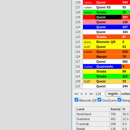
129
Quest
544
carbon
127
Quest XS
93
carbon
128
Strada
36
carbon
126
Quest
283
125
Quest
130
124
Quest
207
123
Quest
343
122
Strada
87
121
Bluevelo QB
0
Quest
120
Quest
53
3x20"
119
Quest
533
carbon
118
Mango
78
117
Quest
582
116
Quatrevelo
9
Carbon
115
Strada
89
114
Strada
113
108
Quest
33
3x20"
113
Quest
244
<<
<
>
>>
volled
Bluevelo QB
DuoQuest
Mang
Land
Aantal
%
Nederland
765
36.0
Duitsland
481
22.0
Frankrijk
208
9.0
België
135
6.0