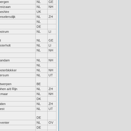
bergen
NL
GE
stzaan
NL
NH
eshire
UK
nselersdijk
NL
ZH
NL
DE
strum
NL
LI
t
NL
GE
sterholt
NL
LI
NL
NH
aandam
NL
NH
NL
sterblokker
NL
NH
ersum
NL
UT
twerpen
BE
phen a/d Rijn
NL
ZH
kmaar
NL
NH
DK
iden
NL
ZH
est
NL
UT
DE
venter
NL
OV
DE