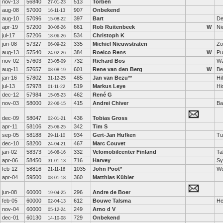
nov-13
56840
513
Torben
27-01-23
aug-08
57000
907
Onbekend
16-11-13
aug-10
57096
397
Bart
De
15-08-22
apr-19
57200
661
Rob Ruitenbeek
W
Ni
30-06-26
jul-17
57206
534
Christoph K
18-06-26
jun-08
57327
335
Michiel Nieuwstraten
Zo
06-09-22
aug-13
57540
384
Roelco Rens
W
Pu
24-02-26
nov-02
57603
732
Richard Bos
Wa
23-05-09
aug-11
57657
601
Rene van den Berg
W
Be
08-08-19
jan-16
57802
485
Jan van Bezu
**
Hi
31-12-25
jul-13
57978
519
Markus Leye
Hi
01-11-22
dec-12
57984
462
René G
15-05-23
nov-03
58000
415
Andrei Chiver
Ba
22-06-15
dec-09
58047
436
Tobias Gross
02-01-21
apr-11
58106
342
Tim S
25-06-25
sep-05
58188
934
Gert-Jan Hufken
Tu
29-11-10
dec-10
58200
467
Marc Couvet
24-04-21
jan-02
58373
332
Velomobilcenter Finland
Ta
16-08-16
apr-06
58450
716
Harvey
Sy
31-01-13
feb-12
58816
1035
John Poot
*
Wo
21-11-16
apr-04
59500
360
Matthias Kübler
08-01-18
jun-08
60000
296
Andre de Boer
19-04-25
feb-05
60000
612
Bouwe Talsma
He
02-04-13
nov-04
60000
249
Arno d V
05-12-24
dec-01
60130
729
Onbekend
14-10-08