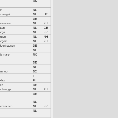
DK
lft
NL
euwegein
NL
UT
DE
etermeer
NL
ZH
tten
NL
GE
rga
NL
FR
rgen
NL
NH
llegom
NL
ZH
ddenhausen
DE
NL
ia mare
RO
DE
NL
rnhout
BE
F
klax
FI
ke
DE
ubrugge
NL
ZH
DE
NL
erenveen
NL
FR
NL