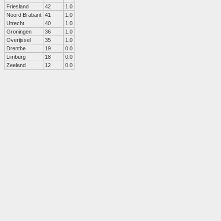
Friesland
42
1.0
Noord Brabant
41
1.0
Utrecht
40
1.0
Groningen
36
1.0
Overijssel
35
1.0
Drenthe
19
0.0
Limburg
18
0.0
Zeeland
12
0.0