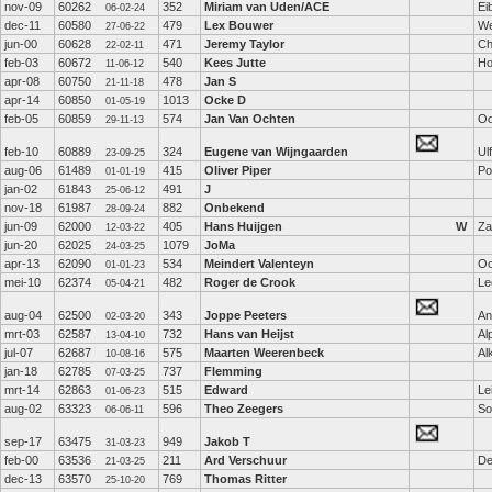
nov-09
60262
352
Miriam van Uden/ACE
Ei
06-02-24
dec-11
60580
479
Lex Bouwer
We
27-06-22
jun-00
60628
471
Jeremy Taylor
Ch
22-02-11
feb-03
60672
540
Kees Jutte
Ho
11-06-12
apr-08
60750
478
Jan S
21-11-18
apr-14
60850
1013
Ocke D
01-05-19
feb-05
60859
574
Jan Van Ochten
Oo
29-11-13
feb-10
60889
324
Eugene van Wijngaarden
Ulf
23-09-25
aug-06
61489
415
Oliver Piper
Po
01-01-19
jan-02
61843
491
J
25-06-12
nov-18
61987
882
Onbekend
28-09-24
jun-09
62000
405
Hans Huijgen
W
Z
12-03-22
jun-20
62025
1079
JoMa
24-03-25
apr-13
62090
534
Meindert Valenteyn
Oo
01-01-23
mei-10
62374
482
Roger de Crook
Le
05-04-21
aug-04
62500
343
Joppe Peeters
An
02-03-20
mrt-03
62587
732
Hans van Heijst
Al
13-04-10
jul-07
62687
575
Maarten Weerenbeck
Al
10-08-16
jan-18
62785
737
Flemming
07-03-25
mrt-14
62863
515
Edward
Le
01-06-23
aug-02
63323
596
Theo Zeegers
So
06-06-11
sep-17
63475
949
Jakob T
31-03-23
feb-00
63536
211
Ard Verschuur
De
21-03-25
dec-13
63570
769
Thomas Ritter
25-10-20