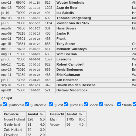
sep-11
69840
815
Wouter Nijenhuis
Al
07-11-18
dec-13
70000
1202
Jaap de Boer
La
30-10-18
jul-10
70000
404
Ida Sabelis
He
26-01-25
nov-08
70000
602
Thomas Stangenberg
Kö
15-07-18
jul-05
70000
1124
Yvonne van der Stok
Bu
06-10-10
aug-07
70100
331
Hans Severs
Mo
05-12-25
aug-09
70215
400
Janko K
30-06-24
sep-11
70301
436
Frank
23-04-25
apr-15
70331
856
Tony Storer
Ch
01-02-22
mei-02
70783
414
Meindert Valenteyn
Oo
25-07-16
aug-11
71800
635
Wim Boerma
Za
10-01-21
jun-05
72000
1597
Laserone
W
03-03-09
feb-12
72511
822
Robert Campbell
Ha
30-06-19
sep-16
73010
636
Denis Bodennec
Br
03-04-26
nov-11
73289
463
Eric Kathmann
Wa
05-01-25
jun-12
73968
443
Jan Brinkman
de
22-04-26
sep-01
75000
342
Dimitri van den Bossche
We
04-12-19
apr-08
75000
521
Dietmar Maderböck
18-08-20
ige lijst
o
Quatrevelo
Quatrevelo+
Quest
Quest XS
Snoek
Snoek-L
Strada
Provincie
Aantal
%
Geslacht
Aantal
%
Noord Holland
126
5.0
Man
1795
85.0
Gelderland
91
4.0
Vrouw
86
4.0
Zuid Holland
79
3.0
Flevoland
63
2.0