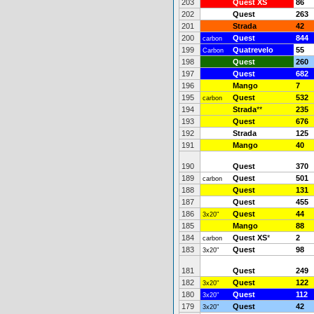
203
Quest XS
86
202
Quest
263
201
Strada
42
200
Quest
844
carbon
199
Quatrevelo
55
Carbon
198
Quest
260
197
Quest
682
196
Mango
7
195
Quest
532
carbon
194
Strada
**
235
193
Quest
676
192
Strada
125
191
Mango
40
190
Quest
370
189
Quest
501
carbon
188
Quest
131
187
Quest
455
186
Quest
44
3x20"
185
Mango
88
184
Quest XS
*
2
carbon
183
Quest
98
3x20"
181
Quest
249
182
Quest
122
3x20"
180
Quest
112
3x20"
179
Quest
42
3x20"