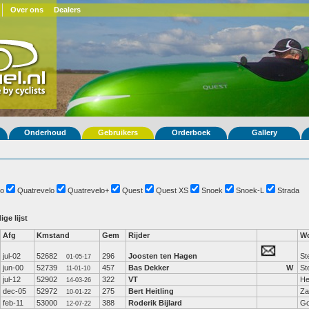
Over ons
Dealers
Onderhoud
Gebruikers
Orderboek
Gallery
o
Quatrevelo
Quatrevelo+
Quest
Quest XS
Snoek
Snoek-L
Strada
ige lijst
Afg
Kmstand
Gem
Rijder
Wo
jul-02
52682
296
Joosten ten Hagen
St
01-05-17
jun-00
52739
457
Bas Dekker
W
St
11-01-10
jul-12
52902
322
VT
He
14-03-26
dec-05
52972
275
Bert Heitling
Z
10-01-22
feb-11
53000
388
Roderik Bijlard
G
12-07-22