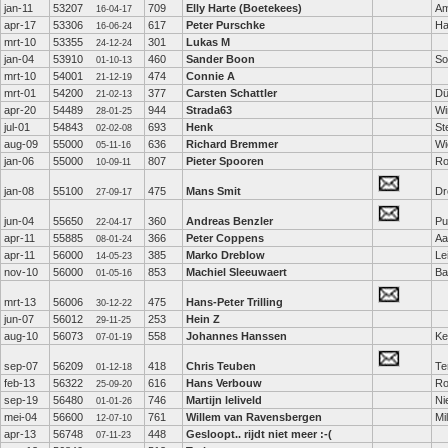
jan-11
53207
709
Elly Harte (Boetekees)
Am
16-04-17
apr-17
53306
617
Peter Purschke
Ha
16-06-24
mrt-10
53355
301
Lukas M
24-12-24
jan-04
53910
460
Sander Boon
So
01-10-13
mrt-10
54001
474
Connie A
21-12-19
mrt-01
54200
377
Carsten Schattler
Dü
21-02-13
apr-20
54489
944
Strada63
Wi
28-01-25
jul-01
54843
693
Henk
St
02-02-08
aug-09
55000
636
Richard Bremmer
Wi
05-11-16
jan-06
55000
807
Pieter Spooren
Ro
10-09-11
jan-08
55100
475
Mans Smit
Dr
27-09-17
jun-04
55650
360
Andreas Benzler
Pu
22-04-17
apr-11
55885
366
Peter Coppens
Aa
08-01-24
apr-11
56000
385
Marko Dreblow
Le
14-05-23
nov-10
56000
853
Machiel Sleeuwaert
Ba
01-05-16
mrt-13
56006
475
Hans-Peter Trilling
30-12-22
jun-07
56012
253
Hein Z
29-11-25
aug-10
56073
558
Johannes Hanssen
Ke
07-01-19
sep-07
56209
418
Chris Teuben
Te
01-12-18
feb-13
56322
616
Hans Verbouw
Ro
25-09-20
sep-19
56480
746
Martijn leliveld
Ni
01-01-26
mei-04
56600
761
Willem van Ravensbergen
Mi
12-07-10
apr-13
56748
448
Gesloopt.. rijdt niet meer :-(
07-11-23