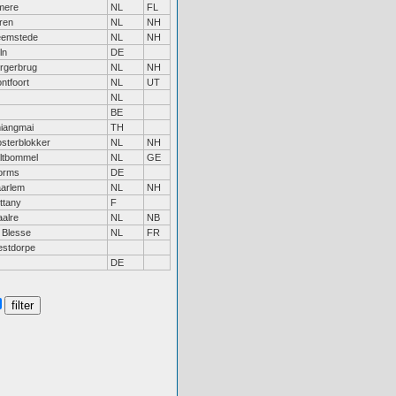
mere
NL
FL
ren
NL
NH
emstede
NL
NH
ln
DE
rgerbrug
NL
NH
ntfoort
NL
UT
NL
BE
iangmai
TH
sterblokker
NL
NH
ltbommel
NL
GE
orms
DE
arlem
NL
NH
ittany
F
alre
NL
NB
 Blesse
NL
FR
stdorpe
DE