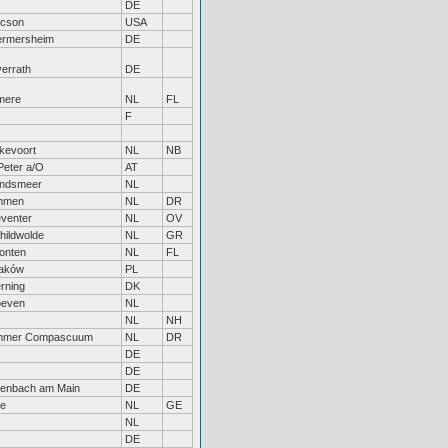
DE
cson
USA
rmersheim
DE
errath
DE
mere
NL
FL
F
jkevoort
NL
NB
Peter a/O
AT
ndsmeer
NL
mmen
NL
DR
venter
NL
OV
hildwolde
NL
GR
onten
NL
FL
aków
PL
rning
DK
even
NL
NL
NH
mmer Compascuum
NL
DR
DE
DE
lenbach am Main
DE
e
NL
GE
NL
DE