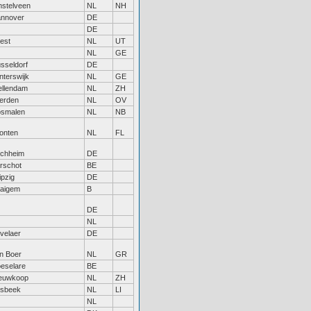
stelveen
NL
NH
nnover
DE
DE
est
NL
UT
NL
GE
sseldorf
DE
nterswijk
NL
GE
ellendam
NL
ZH
erden
NL
OV
smalen
NL
NB
onten
NL
FL
chheim
DE
rschot
BE
ipzig
DE
aigem
B
DE
NL
velaer
DE
n Boer
NL
GR
eselare
BE
euwkoop
NL
ZH
lsbeek
NL
LI
NL