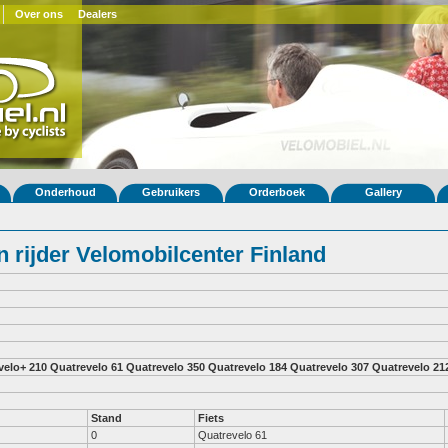
Over ons
Dealers
Onderhoud
Gebruikers
Orderboek
Gallery
 rijder Velomobilcenter Finland
velo+ 210
Quatrevelo 61
Quatrevelo 350
Quatrevelo 184
Quatrevelo 307
Quatrevelo 21
Stand
Fiets
0
Quatrevelo 61