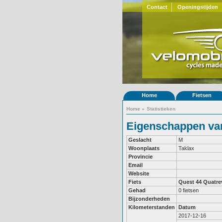
Contact
Openingstijden
Home
Fietsen
Home
»
Statistieken
Eigenschappen van
Geslacht
M
Woonplaats
Taklax
Provincie
Email
Website
Fiets
Quest 44
Quatre
Gehad
0 fietsen
Bijzonderheden
Kilometerstanden
Datum
2017-12-16