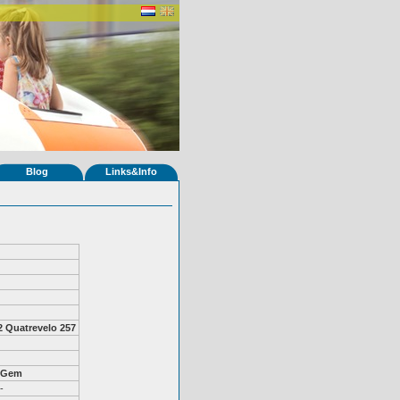
Blog
Links&Info
2
Quatrevelo 257
Gem
-