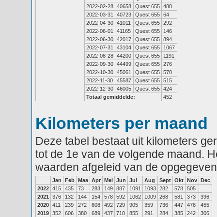
2022-02-28
40658
Quest 655
488
2022-03-31
40723
Quest 655
64
2022-04-30
41011
Quest 655
292
2022-06-01
41165
Quest 655
146
2022-06-30
42017
Quest 655
894
2022-07-31
43104
Quest 655
1067
2022-08-28
44200
Quest 655
1191
2022-09-30
44499
Quest 655
276
2022-10-30
45061
Quest 655
570
2022-11-30
45587
Quest 655
515
2022-12-30
46005
Quest 655
424
Totaal gemiddelde:
452
Kilometers per maand
Deze tabel bestaat uit kilometers g
tot de 1e van de volgende maand. He
waarden afgeleid van de opgegeven
Jan
Feb
Maa
Apr
Mei
Jun
Jul
Aug
Sept
Okt
Nov
Dec
2022
415
435
73
283
149
887
1091
1093
282
578
505
2021
376
132
144
154
578
592
1062
1009
268
581
373
396
2020
411
239
272
608
492
729
905
359
736
447
478
455
2019
352
606
380
689
437
710
855
291
284
385
242
306