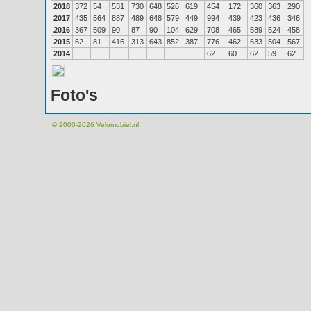
2018
372
54
531
730
648
526
619
454
172
360
363
290
2017
435
564
887
489
648
579
449
994
439
423
436
346
2016
367
509
90
87
90
104
629
708
465
589
524
458
2015
62
81
416
313
643
852
387
776
462
633
504
567
2014
62
60
62
59
62
Foto's
© 2000-2026
Velomobiel.nl