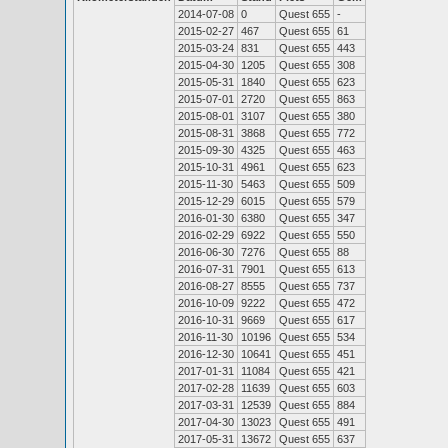
2014-07-08
0
Quest 655
-
2015-02-27
467
Quest 655
61
2015-03-24
831
Quest 655
443
2015-04-30
1205
Quest 655
308
2015-05-31
1840
Quest 655
623
2015-07-01
2720
Quest 655
863
2015-08-01
3107
Quest 655
380
2015-08-31
3868
Quest 655
772
2015-09-30
4325
Quest 655
463
2015-10-31
4961
Quest 655
623
2015-11-30
5463
Quest 655
509
2015-12-29
6015
Quest 655
579
2016-01-30
6380
Quest 655
347
2016-02-29
6922
Quest 655
550
2016-06-30
7276
Quest 655
88
2016-07-31
7901
Quest 655
613
2016-08-27
8555
Quest 655
737
2016-10-09
9222
Quest 655
472
2016-10-31
9669
Quest 655
617
2016-11-30
10196
Quest 655
534
2016-12-30
10641
Quest 655
451
2017-01-31
11084
Quest 655
421
2017-02-28
11639
Quest 655
603
2017-03-31
12539
Quest 655
884
2017-04-30
13023
Quest 655
491
2017-05-31
13672
Quest 655
637