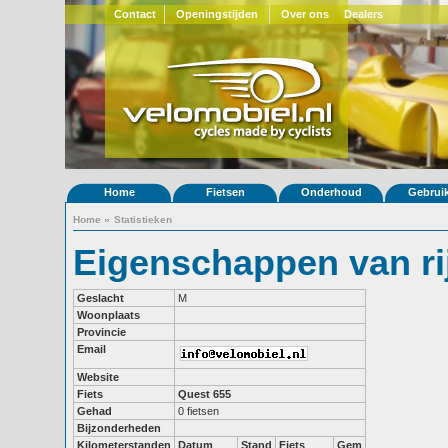
Contact
Openingstijden
Over ons
Dealers
Home
Fietsen
Onderhoud
Gebrui
Home
»
Statistieken
Eigenschappen van rij
Geslacht
M
Woonplaats
Provincie
Email
Website
Fiets
Quest 655
Gehad
0 fietsen
Bijzonderheden
Kilometerstanden
Datum
Stand
Fiets
Gem