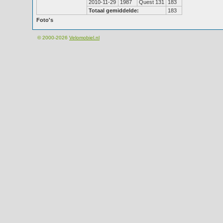
2010-11-29
1987
Quest 131
183
Totaal gemiddelde:
183
Foto's
© 2000-2026
Velomobiel.nl