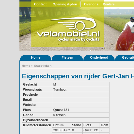
Contact
Openingstijden
Over ons
Dealers
Home
Fietsen
Onderhoud
Gebrui
Home
»
Statistieken
Eigenschappen van rijder Gert-Jan 
Geslacht
M
Woonplaats
Turnhout
Provincie
Email
Website
Fiets
Quest 131
Gehad
0 fietsen
Bijzonderheden
Kilometerstanden
Datum
Stand
Fiets
Gem
2010-01-02
0
Quest 131
-