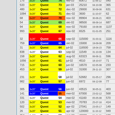
175
Quest
74
feb-03
60672
540
3x20"
11-06-12
533
Quest
73
jan-03
25210
365
3x20"
04-10-08
480
Quest
72
dec-02
29000
631
3x20"
30-09-06
1094
Quest
71
dec-02
3600
62
3x20"
11-10-07
68
Quest
70
nov-02
89904
403
3x20"
30-06-21
54
Quest
69
okt-02
98500
687
3x20"
08-09-14
94
Quest
68
nov-02
79160
1137
3x20"
19-08-08
993
Quest
67
nov-02
6525
251
3x20"
01-01-05
32
Quest
66
sep-02
115000
1116
3x26"
31-03-11
759
Quest
65
okt-02
15000
209
3x20"
19-09-08
31
Quest
64
jul-02
116500
758
3x20"
18-04-15
838
Quest
63
sep-02
11549
134
3x20"
31-10-09
158
Quest
62
aug-02
63323
596
3x20"
06-06-11
1056
Quest
61
jul-02
4510
71
3x20"
18-10-07
715
Quest
60
jun-02
16570
233
3x20"
02-05-08
453
Quest
59
jul-02
31000
307
3x20"
29-11-10
231
Quest
58
jul-02
52682
296
3x20"
01-05-17
982
Quest
57
jun-02
6972
77
3x20"
04-12-09
305
Quest
56
jun-02
43515
403
3x20"
30-05-11
141
Quest
55
mei-02
67000
568
3x20"
23-02-12
331
Quest
54
mei-02
41160
570
3x20"
05-05-08
120
Quest
53
mei-02
70783
414
3x20"
25-07-16
502
Quest
52
apr-02
27041
149
3x20"
23-05-17
26
Quest
51
apr-02
120000
949
3x20"
11-10-12