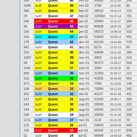
354
Quest
50
mrt-02
40000
189
3x20"
01-11-19
1089
Quest
49
mrt-02
3760
85
3x20"
10-11-05
368
Quest
48
feb-02
38516
152
3x20"
19-02-23
29
Quest
47
feb-02
118650
791
3x20"
31-07-14
646
Quest
46
jan-02
20000
284
3x20"
12-11-07
86
Quest
45
feb-02
80808
287
3x20"
16-07-25
186
Quest
44
jan-02
58373
332
3x20"
16-08-16
169
Quest
43
jan-02
61843
491
3x20"
25-06-12
179
Quest
42
dec-01
60130
729
3x20"
14-10-08
942
Quest
41
dec-01
8276
80
3x20"
27-07-10
154
Quest
40
dec-01
63694
296
3x20"
03-11-19
1083
Quest
39
nov-01
3900
103
3x20"
01-01-05
58
Quest
38
nov-01
96373
506
3x20"
15-09-17
1166
Quest
37
sep-01
2000
50
3x20"
01-01-05
606
Quest
36
nov-01
21363
115
3x20"
01-05-17
316
Quest
35
nov-01
42825
562
3x20"
06-03-08
973
Quest
*
34
nov-01
7300
146
3x20"
31-12-05
108
Quest
33
sep-01
75000
342
3x20"
04-12-19
342
Quest
32
okt-01
40247
431
3x20"
09-07-09
242
Quest
31
aug-01
51500
266
3x20"
18-09-17
649
Quest
30
sep-01
20000
202
3x20"
05-12-09
149
Quest
29
aug-01
65000
229
3x20"
24-03-25
548
Quest
28
aug-01
25000
609
3x20"
01-01-05
1211
Quest
27
nov-01
1133
30
3x20"
01-01-05
219
Quest
26
jul-01
54843
693
3x20"
02-02-08
145
Quest
25
jun-01
66300
839
3x20"
31-12-07
52
Quest
24
jul-01
99999
482
3x20"
14-09-18