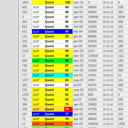
1667
Quest
100
nov-14
0
0
08-11-14
462
Quest
99
mrt-04
30000
239
3x20"
11-08-14
183
Quest
98
apr-04
59500
360
3x20"
08-01-18
3
Quest
97
apr-04
239649
2038
3x20"
16-01-14
264
Quest
96
mrt-04
50000
406
3x20"
06-06-14
816
Quest
95
mrt-04
12500
181
3x20"
03-12-09
621
Quest
94
feb-04
20958
373
3x20"
04-10-08
131
Quest
93
jan-04
69656
424
3x20"
06-09-17
223
Quest
92
jan-04
53910
460
3x20"
01-10-13
396
Quest
91
jan-04
35100
186
3x20"
17-09-19
1152
Quest
90
dec-03
2227
125
3x20"
24-05-05
17
Quest
89
dec-03
133000
1111
3x20"
18-11-13
698
Quest
88
dec-03
17500
196
3x20"
03-05-11
746
Quest
87
mei-04
15212
426
3x20"
22-04-07
815
Quest
86
nov-03
12500
296
3x20"
10-05-07
777
Quest
85
okt-03
14441
61
3x20"
26-06-23
1077
Quest
84
aug-03
4000
141
3x20"
12-12-05
343
Quest
83
jul-03
40241
466
3x20"
09-09-10
232
Quest
82
sep-03
52573
751
3x20"
01-07-09
1233
Quest
81
aug-03
600
0
3x20"
08-07-10
793
Quest
80
jul-03
13500
295
3x20"
24-04-07
366
Quest
79
apr-03
38900
575
3x20"
17-11-08
278
Quest
78
mei-03
47755
464
3x20"
26-11-11
297
Quest
77
apr-03
44945
167
3x20"
22-09-25
72
Quest
76
apr-03
88000
346
3x20"
28-05-24
12
Quest
75
mrt-03
150000
1255
3x20"
12-02-13