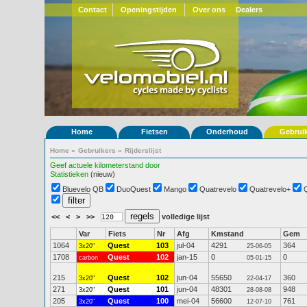
Contact
Openingstijden
Over ons
Dealers
Home
Fietsen
Onderhoud
Gebrui
Home
»
Gebruikers
»
Rijderslijst
Geef actuele kilometerstand door
Statistieken
(nieuw)
Bluevelo QB
DuoQuest
Mango
Quatrevelo
Quatrevelo+
<<
<
>
>>
volledige lijst
Var
Fiets
Nr
Afg
Kmstand
Gem
1064
Quest
103
jul-04
4291
364
3x20"
25-06-05
1708
Quest
102
jan-15
0
0
carbon
05-01-15
215
Quest
102
jun-04
55650
360
3x20"
22-04-17
271
Quest
101
jun-04
48301
948
3x20"
28-08-08
205
Quest
100
mei-04
56600
761
3x20"
12-07-10