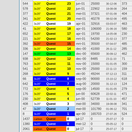
544
Quest
23
jun-01
25000
373
3x20"
30-12-06
578
Quest
22
jun-01
22902
264
3x20"
19-08-08
377
Quest
21
mei-01
37321
404
3x20"
07-01-09
341
Quest
20
mei-01
40278
495
3x20"
08-02-08
422
Quest
19
apr-01
32916
463
3x20"
03-03-07
41
Quest
18
apr-01
106000
580
3x20"
21-06-16
652
Quest
17
apr-01
19700
230
3x20"
14-05-08
221
Quest
16
mrt-01
54200
377
3x20"
21-02-13
392
Quest
15
mrt-01
35500
485
3x20"
07-04-07
336
Quest
14
dec-00
41000
285
3x20"
26-11-12
147
Quest
13
dec-00
65600
462
3x20"
30-09-12
938
Quest
12
dec-00
8485
71
3x20"
23-11-10
763
Quest
11
nov-00
15000
300
3x20"
01-01-05
541
Quest
10
nov-00
25000
159
3x20"
22-11-13
268
Quest
9
okt-00
49244
311
3x20"
07-12-13
66
Quest
8
sep-00
90000
618
3x20"
15-10-12
642
Quest
7
aug-00
20000
124
3x20"
31-12-13
772
Quest
6
sep-00
14500
279
3x20"
01-01-05
176
Quest
5
jun-00
60628
471
3x20"
22-02-11
230
Quest
4
jun-00
52739
457
3x20"
11-01-10
408
Quest
3
mei-00
34000
341
3x20"
19-08-08
47
Quest
2
mei-00
101780
701
3x20"
01-06-12
8
Quest
1
apr-00
165703
524
3x20"
27-07-26
1437
Quest
0
jul-17
0
0
carbon
25-07-17
1380
Quest
0
mei-12
0
0
3x20"
05-05-12
2061
Quest
0
jul-17
0
0
carbon
25-07-17