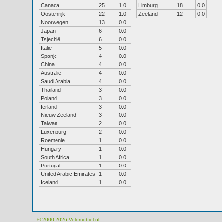
Canada
25
1.0
Limburg
18
0.0
Oostenrijk
22
1.0
Zeeland
12
0.0
Noorwegen
13
0.0
Japan
6
0.0
Tsjechië
6
0.0
Italië
5
0.0
Spanje
4
0.0
China
4
0.0
Australië
4
0.0
Saudi Arabia
4
0.0
Thailand
3
0.0
Poland
3
0.0
Ierland
3
0.0
Nieuw Zeeland
3
0.0
Taiwan
2
0.0
Luxenburg
2
0.0
Roemenie
1
0.0
Hungary
1
0.0
South Africa
1
0.0
Portugal
1
0.0
United Arabic Emirates
1
0.0
Iceland
1
0.0
© 2000-2026
Velomobiel.nl