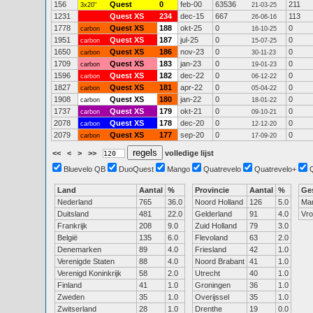
156
Quest
0
feb-00
63536
211
3x20"
21-03-25
1231
Quest XS
234
dec-15
667
113
26-06-16
1778
Quest XS
188
okt-25
0
0
carbon
16-10-25
1951
Quest XS
187
jul-25
0
0
carbon
15-07-25
1650
Quest XS
186
nov-23
0
0
carbon
30-11-23
1709
Quest XS
183
jan-23
0
0
carbon
19-01-23
1596
Quest XS
182
dec-22
0
0
carbon
06-12-22
1827
Quest XS
181
apr-22
0
0
carbon
05-04-22
1908
Quest XS
180
jan-22
0
0
carbon
18-01-22
1737
Quest XS
179
okt-21
0
0
carbon
09-10-21
2078
Quest XS
178
dec-20
0
0
carbon
12-12-20
2079
Quest XS
177
sep-20
0
0
carbon
17-09-20
<<
<
>
>>
volledige lijst
Bluevelo QB
DuoQuest
Mango
Quatrevelo
Quatrevelo+
Land
Aantal
%
Provincie
Aantal
%
Ge
Nederland
765
36.0
Noord Holland
126
5.0
Ma
Duitsland
481
22.0
Gelderland
91
4.0
Vr
Frankrijk
208
9.0
Zuid Holland
79
3.0
België
135
6.0
Flevoland
63
2.0
Denemarken
89
4.0
Friesland
42
1.0
Verenigde Staten
88
4.0
Noord Brabant
41
1.0
Verenigd Koninkrijk
58
2.0
Utrecht
40
1.0
Finland
41
1.0
Groningen
36
1.0
Zweden
35
1.0
Overijssel
35
1.0
Zwitserland
28
1.0
Drenthe
19
0.0