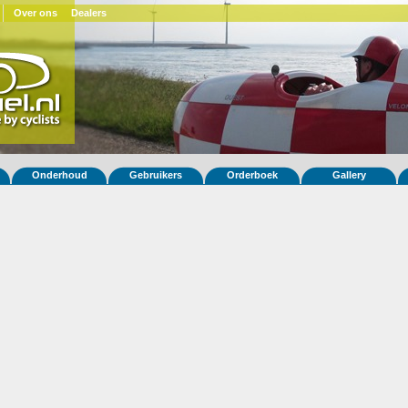
Over ons
Dealers
Onderhoud
Gebruikers
Orderboek
Gallery
 fiets Quest XS 181
ar