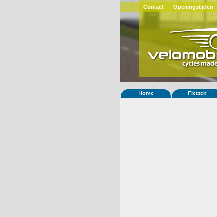
Contact
Openingstijden
Home
Fietsen
Home
»
Statistieken
Eigenschappen van
Foto's
© 2000-2026
Velomobiel.nl
Variant
carbon
Afleverdatum
05-04-2022
RAL
Eigenaar
Stefan Mol
(NL)
Gewisseld
0 keer van eigena
Bijzonderheden