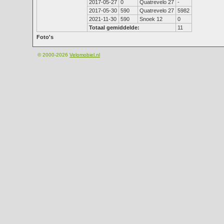
2017-05-27
0
Quatrevelo 27
-
2017-05-30
590
Quatrevelo 27
5982
2021-11-30
590
Snoek 12
0
Totaal gemiddelde:
11
Foto's
© 2000-2026
Velomobiel.nl