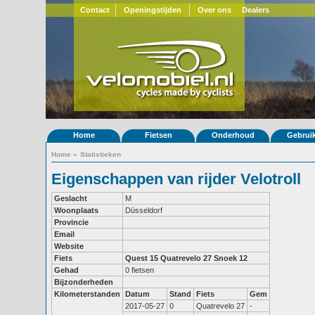
Contact
Openingstijden
Over ons
Dealers
Home
Fietsen
Onderhoud
Gebrui
Home
»
Statistieken
Eigenschappen van rijder Velotroll
Geslacht
M
Woonplaats
Düsseldorf
Provincie
Email
Website
Fiets
Quest 15
Quatrevelo 27
Snoek 12
Gehad
0 fietsen
Bijzonderheden
Kilometerstanden
Datum
Stand
Fiets
Gem
2017-05-27
0
Quatrevelo 27
-