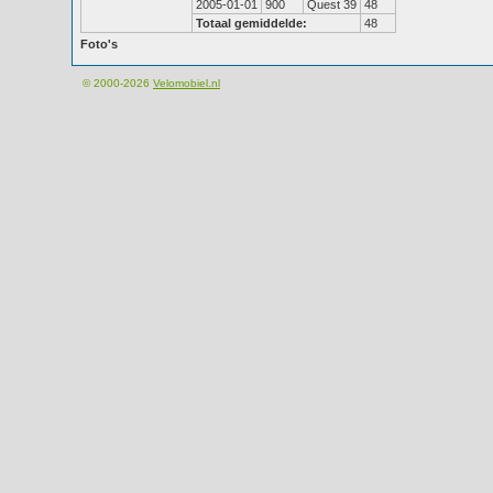
2005-01-01
900
Quest 39
48
Totaal gemiddelde:
48
Foto's
© 2000-2026
Velomobiel.nl