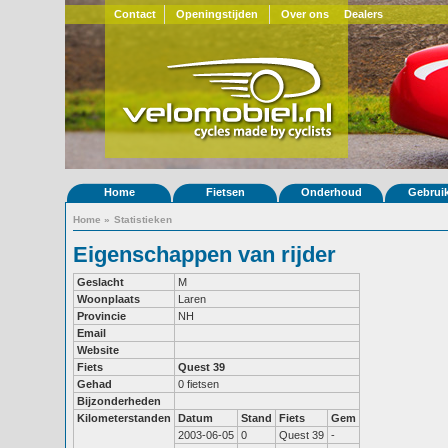
Contact
Openingstijden
Over ons
Dealers
Home
Fietsen
Onderhoud
Gebrui
Home
»
Statistieken
Eigenschappen van rijder
Geslacht
M
Woonplaats
Laren
Provincie
NH
Email
Website
Fiets
Quest 39
Gehad
0 fietsen
Bijzonderheden
Kilometerstanden
Datum
Stand
Fiets
Gem
2003-06-05
0
Quest 39
-