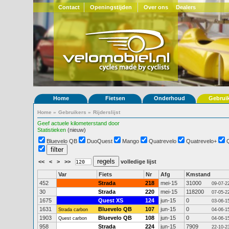
Contact
Openingstijden
Over ons
Dealers
Home
Fietsen
Onderhoud
Gebrui
Home
»
Gebruikers
»
Rijderslijst
Geef actuele kilometerstand door
Statistieken
(nieuw)
Bluevelo QB
DuoQuest
Mango
Quatrevelo
Quatrevelo+
<<
<
>
>>
volledige lijst
Var
Fiets
Nr
Afg
Kmstand
452
Strada
218
mei-15
31000
09-07-2
30
Strada
220
mei-15
118200
07-05-2
1675
Quest XS
124
jun-15
0
03-06-1
1631
Bluevelo QB
107
jun-15
0
Strada carbon
04-06-1
1903
Bluevelo QB
108
jun-15
0
Quest carbon
04-06-1
958
Strada
224
jun-15
7909
22-10-2