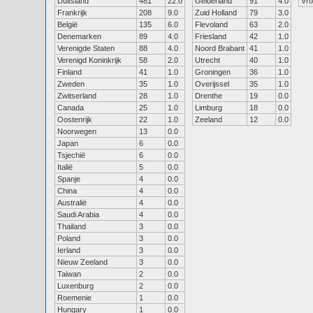
Duitsland
481
22.0
Gelderland
91
4.0
Vr
Frankrijk
208
9.0
Zuid Holland
79
3.0
België
135
6.0
Flevoland
63
2.0
Denemarken
89
4.0
Friesland
42
1.0
Verenigde Staten
88
4.0
Noord Brabant
41
1.0
Verenigd Koninkrijk
58
2.0
Utrecht
40
1.0
Finland
41
1.0
Groningen
36
1.0
Zweden
35
1.0
Overijssel
35
1.0
Zwitserland
28
1.0
Drenthe
19
0.0
Canada
25
1.0
Limburg
18
0.0
Oostenrijk
22
1.0
Zeeland
12
0.0
Noorwegen
13
0.0
Japan
6
0.0
Tsjechië
6
0.0
Italië
5
0.0
Spanje
4
0.0
China
4
0.0
Australië
4
0.0
Saudi Arabia
4
0.0
Thailand
3
0.0
Poland
3
0.0
Ierland
3
0.0
Nieuw Zeeland
3
0.0
Taiwan
2
0.0
Luxenburg
2
0.0
Roemenie
1
0.0
Hungary
1
0.0