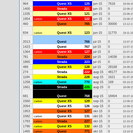
964
Quest XS
125
jun-15
7616
19-04-1
1400
Strada
221
jun-15
0
22-06-1
1335
Quest XS
121
jun-15
0
23-06-1
1954
Quest XS
122
jun-15
0
carbon
23-06-1
460
Quest
765
jun-15
30000
13-12-1
834
Quest XS
123
jun-15
11770
carbon
19-11-1
2013
Quest
766
jul-15
0
13-07-1
1423
Quest
767
jul-15
0
13-07-1
1364
Quest XS
127
jul-15
0
carbon
22-07-1
781
Strada
224
jul-15
14036
21-06-1
1865
Strada
223
jul-15
0
22-07-1
489
Quest XS
128
jul-15
28168
24-08-2
274
Strada
222
aug-15
48177
04-09-2
1184
Strada
228
aug-15
1621
01-07-2
1258
Quest
770
aug-15
169
carbon
03-10-1
1661
Strada
225
aug-15
0
18-08-1
681
Quest
768
aug-15
18404
03-07-1
1560
Quest XS
129
sep-15
0
carbon
12-09-1
2054
Quest XS
126
sep-15
0
12-09-1
1953
Quest XS
127
okt-15
0
10-10-1
1582
Quest XS
131
okt-15
0
carbon
12-10-1
1783
Strada
227
okt-15
0
carbon
12-10-1
1790
Quest XS
132
okt-15
0
carbon
12-10-1
1465
Quest
771
okt-15
0
carbon
13-10-1