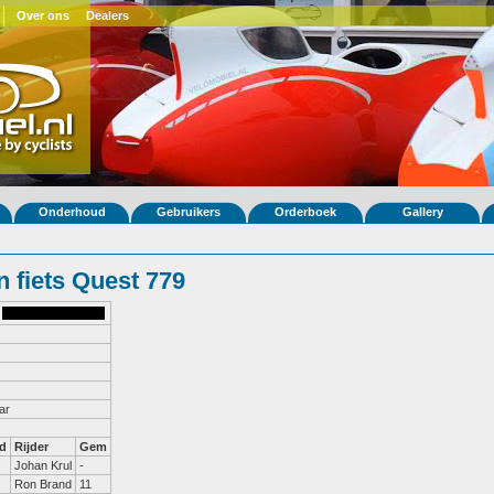
Over ons
Dealers
Onderhoud
Gebruikers
Orderboek
Gallery
 fiets Quest 779
ar
d
Rijder
Gem
Johan Krul
-
Ron Brand
11