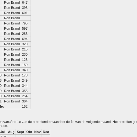
Ron Brand
647
Ron Brand
393
Ron Brand
601
Ron Brand
-
Ron Brand
795
Ron Brand
597
Ron Brand
286
Ron Brand
694
Ron Brand
320
Ron Brand
215
Ron Brand
230
Ron Brand
126
Ron Brand
159
Ron Brand
340
3
Ron Brand
178
8
Ron Brand
249
0
Ron Brand
344
0
Ron Brand
355
0
Ron Brand
254
1
Ron Brand
304
de:
152
den vanaf de 1e van de betreffende maand tot de 1e van de volgende maand. Het betreffen g
anden.
Jul
Aug
Sept
Okt
Nov
Dec