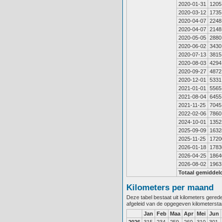
2020-01-31
1205
2020-03-12
1735
2020-04-07
2248
2020-04-07
2148
2020-05-05
2880
2020-06-02
3430
2020-07-13
3815
2020-08-03
4294
2020-09-27
4872
2020-12-01
5331
2021-01-01
5565
2021-08-04
6455
2021-11-25
7045
2022-02-06
7860
2024-10-01
1352
2025-09-09
1632
2025-11-25
1720
2026-01-18
1783
2026-04-25
1864
2026-08-02
1963
Totaal gemiddel
Kilometers per maand
Deze tabel bestaat uit kilometers gere
afgeleid van de opgegeven kilometerst
Jan
Feb
Maa
Apr
Mei
Jun