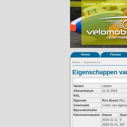
Contact
Openingstijden
Home
Fietsen
Home
»
Statistieken
Eigenschappen van
Variant
carbon
Afleverdatum
11-11-2015
RAL
Eigenaar
Ron Brand
(NL)
Gewisseld
1 keer van eigena
Bijzonderheden
Kilometerstanden
Datum
Stan
2015-11-11
0
2020-01-01
567