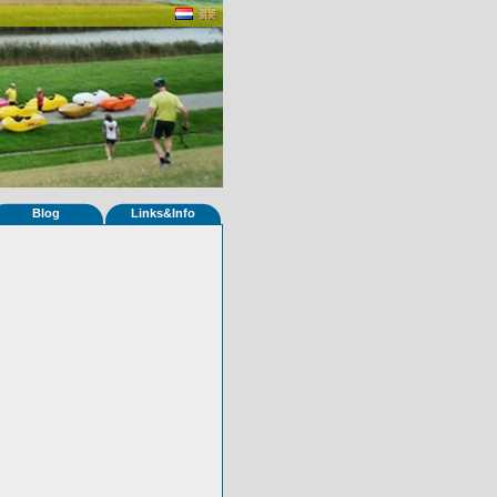
Blog
Links&Info