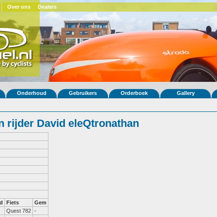
Over ons
Dealers
Onderhoud
Gebruikers
Orderboek
Gallery
 rijder David eleQtronathan
d
Fiets
Gem
Quest 782
-