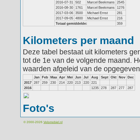
2016-07-31
502
Marcel Beekmans
2545
2016-08-30
1761
Marcel Beekmans
1276
2017-03-06
3500
Michael Ernst
281
2017-09-05
4800
Michael Ernst
216
Totaal gemiddelde:
359
Kilometers per maand
Deze tabel bestaat uit kilometers g
tot de 1e van de volgende maand. He
waarden afgeleid van de opgegeven
Jan
Feb
Maa
Apr
Mei
Jun
Jul
Aug
Sept
Okt
Nov
Dec
2017
287
259
230
214
220
213
220
221
2016
1235
278
287
277
287
Foto's
© 2000-2026
Velomobiel.nl