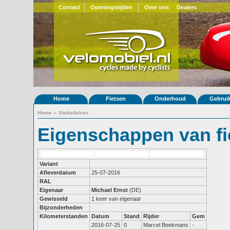
Contact
Openingstijden
Over ons
Dealers
Home
Fietsen
Onderhoud
Gebrui
Home
»
Statistieken
Eigenschappen van fi
Variant
Afleverdatum
25-07-2016
RAL
Eigenaar
Michael Ernst
(DE)
Gewisseld
1 keer van eigenaar
Bijzonderheden
Kilometerstanden
Datum
Stand
Rijder
Gem
2016-07-25
0
Marcel Beekmans
-