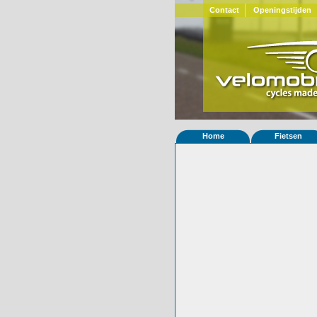
Contact
Openingstijden
Home
Fietsen
Home
»
Statistieken
Eigenschappen van
Foto's
© 2000-2026
Velomobiel.nl
Variant
carbon
Afleverdatum
18-02-2016
RAL
Eigenaar
Teemu Helin
(FI)
Gewisseld
0 keer van eigena
Bijzonderheden