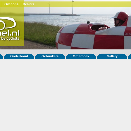
Over ons
Dealers
Onderhoud
Gebruikers
Orderboek
Gallery
 fiets Quest XS 139
ar