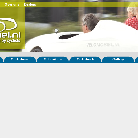
Over ons
Dealers
Onderhoud
Gebruikers
Orderboek
Gallery
 fiets Quest XS 131
.dk
(DK)
ar