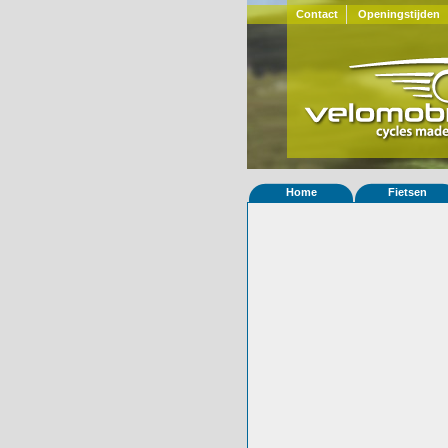
Contact
Openingstijden
Home
Fietsen
Home
»
Statistieken
Eigenschappen van
Foto's
© 2000-2026
Velomobiel.nl
Variant
carbon
Afleverdatum
12-10-2015
RAL
Eigenaar
Velomobilcenter
Gewisseld
0 keer van eigena
Bijzonderheden