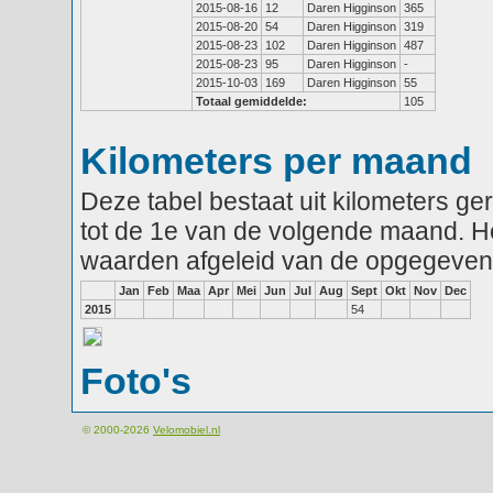
2015-08-16
12
Daren Higginson
365
2015-08-20
54
Daren Higginson
319
2015-08-23
102
Daren Higginson
487
2015-08-23
95
Daren Higginson
-
2015-10-03
169
Daren Higginson
55
Totaal gemiddelde:
105
Kilometers per maand
Deze tabel bestaat uit kilometers g
tot de 1e van de volgende maand. He
waarden afgeleid van de opgegeven
Jan
Feb
Maa
Apr
Mei
Jun
Jul
Aug
Sept
Okt
Nov
Dec
2015
54
Foto's
© 2000-2026
Velomobiel.nl