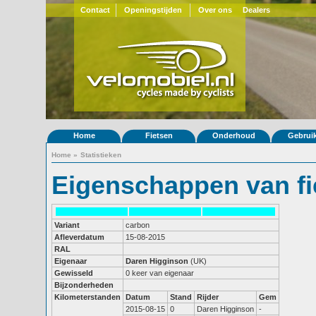
Contact
Openingstijden
Over ons
Dealers
Home
Fietsen
Onderhoud
Gebrui
Home
»
Statistieken
Eigenschappen van fi
Variant
carbon
Afleverdatum
15-08-2015
RAL
Eigenaar
Daren Higginson
(UK)
Gewisseld
0 keer van eigenaar
Bijzonderheden
Kilometerstanden
Datum
Stand
Rijder
Gem
2015-08-15
0
Daren Higginson
-