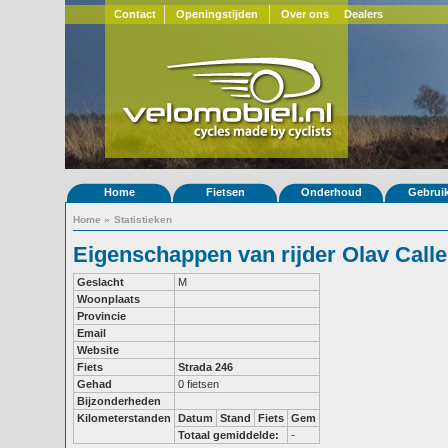
Contact
Openingstijden
Over ons
Dealers
Home
Fietsen
Onderhoud
Gebrui
Home
»
Statistieken
Eigenschappen van rijder Olav Call
Geslacht
M
Woonplaats
Provincie
Email
Website
Fiets
Strada 246
Gehad
0 fietsen
Bijzonderheden
Kilometerstanden
Datum
Stand
Fiets
Gem
Totaal gemiddelde:
-