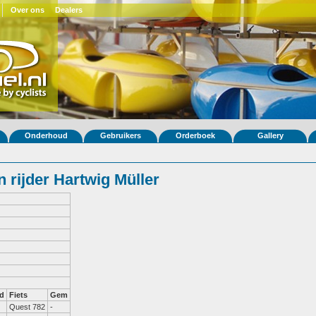
Over ons
Dealers
Onderhoud
Gebruikers
Orderboek
Gallery
 rijder Hartwig Müller
d
Fiets
Gem
Quest 782
-