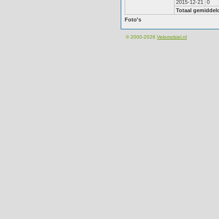
2015-12-21
0
Totaal gemiddel
Foto's
© 2000-2026
Velomobiel.nl