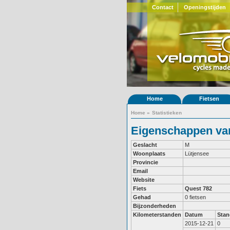
Contact
Openingstijden
Home
Fietsen
Home
»
Statistieken
Eigenschappen van
Geslacht
M
Woonplaats
Lütjensee
Provincie
Email
Website
Fiets
Quest 782
Gehad
0 fietsen
Bijzonderheden
Kilometerstanden
Datum
Stan
2015-12-21
0