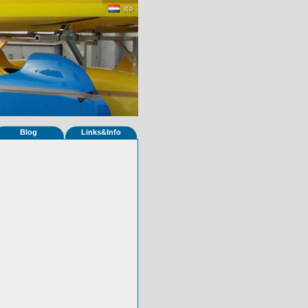
Blog
Links&Info