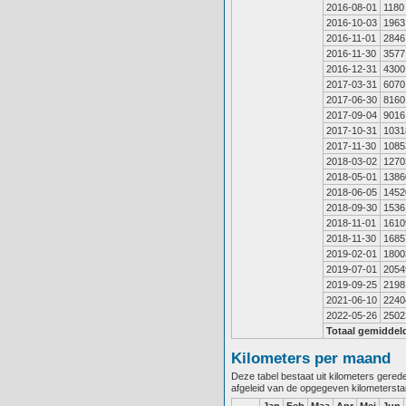
2016-08-01
1180
2016-10-03
1963
2016-11-01
2846
2016-11-30
3577
2016-12-31
4300
2017-03-31
6070
2017-06-30
8160
2017-09-04
9016
2017-10-31
1031
2017-11-30
1085
2018-03-02
1270
2018-05-01
1386
2018-06-05
1452
2018-09-30
1536
2018-11-01
1610
2018-11-30
1685
2019-02-01
1800
2019-07-01
2054
2019-09-25
2198
2021-06-10
2240
2022-05-26
2502
Totaal gemiddel
Kilometers per maand
Deze tabel bestaat uit kilometers gere
afgeleid van de opgegeven kilometerst