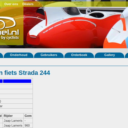
Over ons
Dealers
Onderhoud
Gebruikers
Orderboek
Gallery
 fiets Strada 244
)
ar
d
Rijder
Gem
Jaap Lameris
-
Jaap Lameris
960