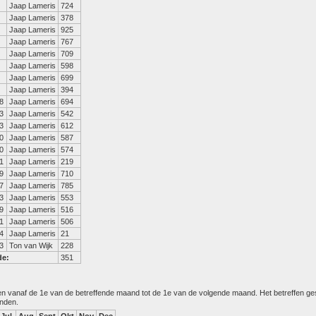
Jaap Lameris
724
Jaap Lameris
378
Jaap Lameris
925
Jaap Lameris
767
Jaap Lameris
709
Jaap Lameris
598
Jaap Lameris
699
Jaap Lameris
394
8
Jaap Lameris
694
3
Jaap Lameris
542
3
Jaap Lameris
612
0
Jaap Lameris
587
0
Jaap Lameris
574
1
Jaap Lameris
219
9
Jaap Lameris
710
7
Jaap Lameris
785
3
Jaap Lameris
553
9
Jaap Lameris
516
1
Jaap Lameris
506
4
Jaap Lameris
21
3
Ton van Wijk
228
de:
351
den vanaf de 1e van de betreffende maand tot de 1e van de volgende maand. Het betreffen g
anden.