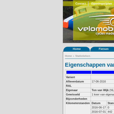
Contact
Openingstijden
Home
Fietsen
Home
»
Statistieken
Eigenschappen van
Variant
Afleverdatum
17-06-2016
RAL
Eigenaar
Ton van Wijk
(NL
Gewisseld
1 keer van eigena
Bijzonderheden
Kilometerstanden
Datum
Stan
2016-06-17
0
2016-07-01
442