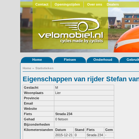
Contact
Openingstijden
Over ons
Dealers
Home
Fietsen
Onderhoud
Gebrui
Home
»
Statistieken
Eigenschappen van rijder Stefan va
Geslacht
M
Woonplaats
Lier
Provincie
Email
Website
Fiets
Strada 234
Gehad
0 fietsen
Bijzonderheden
Kilometerstanden
Datum
Stand
Fiets
Gem
2015-12-21
0
Strada 234
-