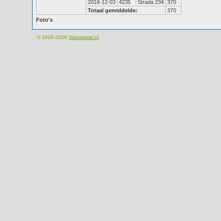
2016-12-03
4235
Strada 234
370
Totaal gemiddelde:
370
Foto's
© 2000-2026
Velomobiel.nl