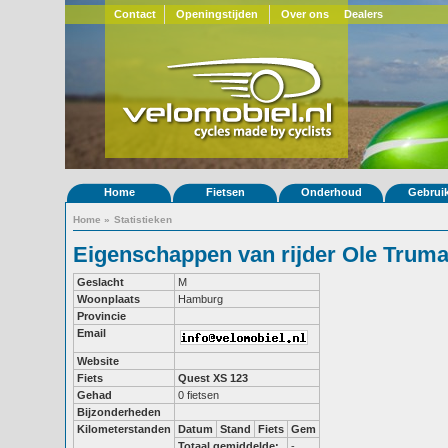
Contact
Openingstijden
Over ons
Dealers
Home
Fietsen
Onderhoud
Gebrui
Home
»
Statistieken
Eigenschappen van rijder Ole Trum
Geslacht
M
Woonplaats
Hamburg
Provincie
Email
Website
Fiets
Quest XS 123
Gehad
0 fietsen
Bijzonderheden
Kilometerstanden
Datum
Stand
Fiets
Gem
Totaal gemiddelde:
-