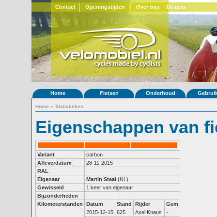
Contact
Openingstijden
Over ons
Dealers
Home
Fietsen
Onderhoud
Gebrui
Home
»
Statistieken
Eigenschappen van fi
Variant
carbon
Afleverdatum
28-11-2015
RAL
Eigenaar
Martin Staal
(NL)
Gewisseld
1 keer van eigenaar
Bijzonderheden
Kilometerstanden
Datum
Stand
Rijder
Gem
2015-12-15
625
Axel Knaus
-