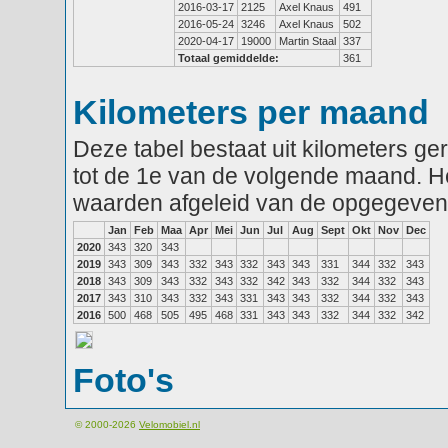
2016-03-17
2125
Axel Knaus
491
2016-05-24
3246
Axel Knaus
502
2020-04-17
19000
Martin Staal
337
Totaal gemiddelde:
361
Kilometers per maand
Deze tabel bestaat uit kilometers g
tot de 1e van de volgende maand. He
waarden afgeleid van de opgegeven
Jan
Feb
Maa
Apr
Mei
Jun
Jul
Aug
Sept
Okt
Nov
Dec
2020
343
320
343
2019
343
309
343
332
343
332
343
343
331
344
332
343
2018
343
309
343
332
343
332
342
343
332
344
332
343
2017
343
310
343
332
343
331
343
343
332
344
332
343
2016
500
468
505
495
468
331
343
343
332
344
332
342
Foto's
© 2000-2026
Velomobiel.nl