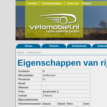
Contact
Openingstijden
Over ons
Dealers
Home
Fietsen
Onderhoud
Gebrui
Home
»
Statistieken
Eigenschappen van rij
Geslacht
M
Woonplaats
Swifterbant
Provincie
FL
Email
Website
Fiets
Quatrevelo 2
Gehad
3 fietsen
Bijzonderheden
Kilometerstanden
Datum
Stand
Fiets
Gem