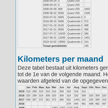
2008-04-24
0
Quest 259
-
2008-04-24
0
Quest 259
-
2008-05-09
909
Quest 259
1843
2008-08-22
5050
Quest 259
1200
2016-07-01
5050
Quatrevelo 2
0
2016-08-15
5600
Quatrevelo 2
372
2017-01-19
8120
Quatrevelo 2
488
2017-02-21
8550
Quatrevelo 2
396
2017-07-27
10425
Quatrevelo 2
366
2017-08-31
12095
Quatrevelo 2
1451
2019-10-02
19950
Quatrevelo 2
314
Totaal gemiddelde:
145
Kilometers per maand
Deze tabel bestaat uit kilometers g
tot de 1e van de volgende maand. He
waarden afgeleid van de opgegeven
Jan
Feb
Maa
Apr
Mei
Jun
Jul
Aug
Sept
Okt
Nov
Dec
2019
319
289
319
310
319
309
320
319
310
2018
320
289
319
309
320
309
319
320
309
320
309
320
2017
458
357
372
361
373
360
552
1441
310
320
309
319
2016
379
444
481
498
482
497
2008
1392
1183
1223
828