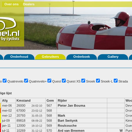
Over ons
Dealers
Onderhoud
Gebruikers
Orderboek
Gallery
o
Quatrevelo
Quatrevelo+
Quest
Quest XS
Snoek
Snoek-L
Strada
ige lijst
Afg
Kmstand
Gem
Rijder
Woo
mei-06
26000
567
Pieter Jan Bouma
Dev
24-02-10
mei-02
67000
568
Dro
23-02-12
mei-12
20793
568
Mark
Gro
31-05-15
jul-09
89818
568
Bart Switynk
Kim
08-09-22
jan-11
12000
569
Roulcouche
Gue
16-10-12
jul-11
10269
570
Ard van Breemen
W
Pur
31-12-12