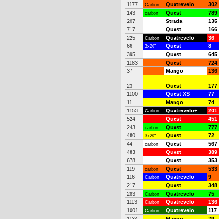
1177
Quatrevelo
302
Carbon
143
Quest
789
carbon
207
Strada
135
717
Quest
166
225
Quatrevelo
36
Carbon
66
Quest
8
3x20"
395
Quest
645
1183
Quest
724
37
Mango
136
23
Quest
177
1100
Quest XS
77
11
Mango
74
1153
Quatrevelo+
201
Carbon
524
Quest
451
243
Quest
777
carbon
480
Quest
72
3x20"
44
Quest
567
carbon
483
Quest
389
678
Quest
353
119
Quest
533
carbon
116
Quatrevelo
9
Carbon
217
Quest
348
283
Quatrevelo
75
Carbon
1113
Quatrevelo
136
Carbon
1001
Quatrevelo
117
Carbon
1134
Mango
79