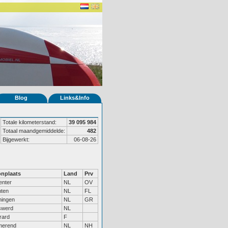
Blog
Links&Info
Totale kilometerstand:
39 095 984
Totaal maandgemiddelde:
482
Bijgewerkt:
06-08-26
nplaats
Land
Prv
enter
NL
OV
nten
NL
FL
ningen
NL
GR
swerd
NL
rard
F
merend
NL
NH