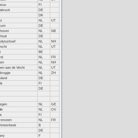
nsuu
FI
abruck
DE
DK
st
NL
UT
kum
DE
dhoven
NL
NB
hsal
DE
olytushoef
NL
NH
recht
NL
UT
t
BE
and
NL
FR
gen
NL
NH
en aan de Vecht
NL
UT
brugge
NL
ZH
sland
DE
iä
FI
DE
megen
NL
GE
le
NL
OV
a
FI
renveen
NL
FR
rtmeerbeek
B
DE
tany
F