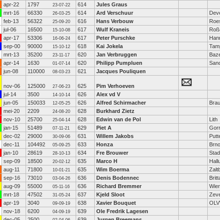
apr-22
1797
614
Jules Graus
23-07-22
mrt-16
66330
614
Ard Verschuur
Dev
26-03-25
feb-13
56322
616
Hans Verbouw
Roe
25-09-20
jul-06
16500
617
Wulf Kraneis
Roß
15-10-08
apr-17
53306
617
Peter Purschke
Han
16-06-24
sep-00
90000
618
Kai Jokela
Tam
15-10-12
mrt-13
35200
620
Jan Verbruggen
Baz
23-11-17
apr-14
1630
620
Philipp Pumpluen
Sand
01-07-14
jun-08
110000
621
Jacques Pouliquen
08-03-23
nov-06
125000
625
Pim Verhoeven
27-06-23
jul-14
3500
626
Alex vd V
14-10-14
jun-05
150033
626
Alfred Schirmacher
Bra
12-05-25
mei-20
2209
628
Burkhard Zietz
24-08-20
nov-10
25700
628
Edwin van de Pol
Lith
25-04-14
jan-15
51489
629
Piet A
Gorr
07-11-21
dec-02
29000
631
Willem Jakobs
Putt
30-09-06
dec-11
104492
633
Honza
Brn
05-09-25
jan-10
28619
634
Fre Brouwer
Stad
28-10-13
sep-09
18500
635
Marco H
Hall
20-02-12
aug-11
71800
635
Wim Boerma
Zal
10-01-21
sep-16
73010
636
Denis Bodennec
Brit
03-04-26
aug-09
55000
636
Richard Bremmer
Wie
05-11-16
mrt-18
47502
637
Kjeld Sloot
Zev
31-05-24
apr-19
3040
638
Xavier Bouquet
OL
09-09-19
nov-18
6200
639
Ole Fredrik Lagesen
04-09-19
dec-05
2500
639
Jurgen Breemans