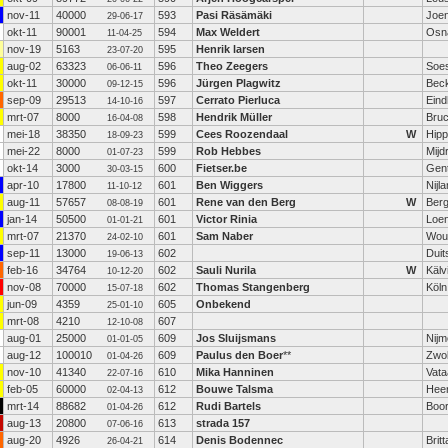
nov-11
40000
593
Pasi Räsämäki
Joe
29-06-17
okt-11
90001
594
Max Weldert
Osn
11-04-25
nov-19
5163
595
Henrik larsen
23-07-20
aug-02
63323
596
Theo Zeegers
Soe
06-06-11
okt-11
30000
596
Jürgen Plagwitz
Bec
09-12-15
sep-09
29513
597
Cerrato Pierluca
Ein
14-10-16
mrt-07
8000
598
Hendrik Müller
Bruc
16-04-08
mei-18
38350
599
Cees Roozendaal
W
Hipp
18-09-23
mei-22
8000
599
Rob Hebbes
Mijd
01-07-23
okt-14
3000
600
Fietser.be
Gen
30-03-15
apr-10
17800
601
Ben Wiggers
Nijl
11-10-12
aug-11
57657
601
Rene van den Berg
W
Ber
08-08-19
jan-14
50500
601
Victor Rinia
Loen
01-01-21
mrt-07
21370
601
Sam Naber
Wou
24-02-10
sep-11
13000
602
Duit
19-06-13
feb-16
34764
602
Sauli Nurila
W
Kälv
10-12-20
nov-08
70000
602
Thomas Stangenberg
Köln
15-07-18
jun-09
4359
605
Onbekend
25-01-10
mrt-08
4210
607
12-10-08
aug-01
25000
609
Jos Sluijsmans
Nij
01-01-05
aug-12
100010
609
Paulus den Boer
**
Zwol
01-04-26
nov-10
41340
610
Mika Hanninen
Vata
22-07-16
feb-05
60000
612
Bouwe Talsma
Hee
02-04-13
mrt-14
88682
612
Rudi Bartels
Boo
01-04-26
aug-13
20800
613
strada 157
07-06-16
aug-20
4926
614
Denis Bodennec
Brit
26-04-21