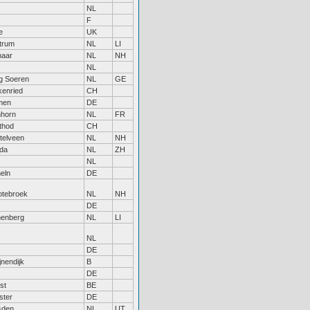
NL
F
e
UK
trum
NL
LI
maar
NL
NH
NL
g Soeren
NL
GE
enried
CH
men
DE
nhorn
NL
FR
thod
CH
telveen
NL
NH
da
NL
ZH
NL
eln
DE
otebroek
NL
NH
DE
nenberg
NL
LI
NL
DE
jnendijk
B
DE
st
BE
ster
DE
sden
NL
UT