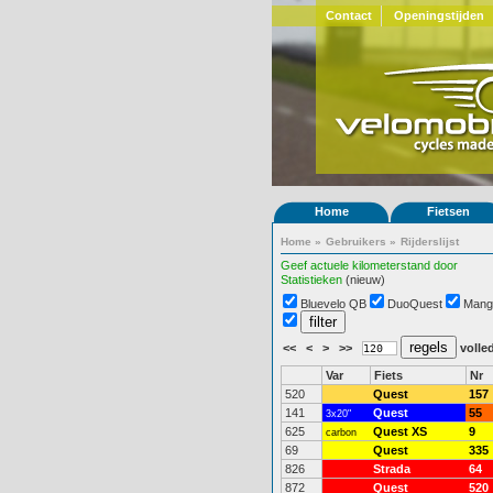
Contact
Openingstijden
Home
Fietsen
Home
»
Gebruikers
»
Rijderslijst
Geef actuele kilometerstand door
Statistieken
(nieuw)
Bluevelo QB
DuoQuest
Mang
<<
<
>
>>
volled
Var
Fiets
Nr
520
Quest
157
141
Quest
55
3x20"
625
Quest XS
9
carbon
69
Quest
335
826
Strada
64
872
Quest
520