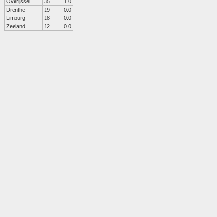
Overijssel
35
1.0
Drenthe
19
0.0
Limburg
18
0.0
Zeeland
12
0.0