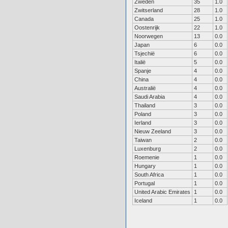
Zweden
35
1.0
Zwitserland
28
1.0
Canada
25
1.0
Oostenrijk
22
1.0
Noorwegen
13
0.0
Japan
6
0.0
Tsjechië
6
0.0
Italië
5
0.0
Spanje
4
0.0
China
4
0.0
Australië
4
0.0
Saudi Arabia
4
0.0
Thailand
3
0.0
Poland
3
0.0
Ierland
3
0.0
Nieuw Zeeland
3
0.0
Taiwan
2
0.0
Luxenburg
2
0.0
Roemenie
1
0.0
Hungary
1
0.0
South Africa
1
0.0
Portugal
1
0.0
United Arabic Emirates
1
0.0
Iceland
1
0.0