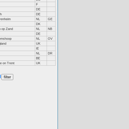
F
DE
ch
DE
venheim
NL
GE
DK
n op Zand
NL
NB
DE
omshoop
NL
OV
land
UK
IE
NL
DR
BE
e on Trent
UK