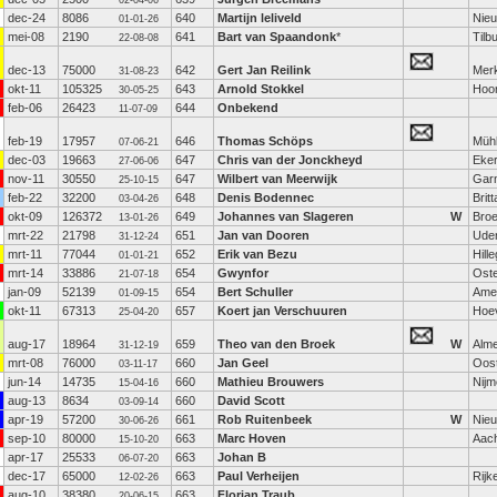
02-04-06
dec-24
8086
640
Martijn leliveld
Nie
01-01-26
mei-08
2190
641
Bart van Spaandonk
*
Tilb
22-08-08
dec-13
75000
642
Gert Jan Reilink
Mer
31-08-23
okt-11
105325
643
Arnold Stokkel
Hoo
30-05-25
feb-06
26423
644
Onbekend
11-07-09
feb-19
17957
646
Thomas Schöps
Müh
07-06-21
dec-03
19663
647
Chris van der Jonckheyd
Eke
27-06-06
nov-11
30550
647
Wilbert van Meerwijk
Gar
25-10-15
feb-22
32200
648
Denis Bodennec
Brit
03-04-26
okt-09
126372
649
Johannes van Slageren
W
Bro
13-01-26
mrt-22
21798
651
Jan van Dooren
Ude
31-12-24
mrt-11
77044
652
Erik van Bezu
Hill
01-01-21
mrt-14
33886
654
Gwynfor
Ost
21-07-18
jan-09
52139
654
Bert Schuller
Amer
01-09-15
okt-11
67313
657
Koert jan Verschuuren
Hoe
25-04-20
aug-17
18964
659
Theo van den Broek
W
Alm
31-12-19
mrt-08
76000
660
Jan Geel
Oos
03-11-17
jun-14
14735
660
Mathieu Brouwers
Nij
15-04-16
aug-13
8634
660
David Scott
03-09-14
apr-19
57200
661
Rob Ruitenbeek
W
Nie
30-06-26
sep-10
80000
663
Marc Hoven
Aac
15-10-20
apr-17
25533
663
Johan B
06-07-20
dec-17
65000
663
Paul Verheijen
Rijk
12-02-26
aug-10
38380
663
Florian Traub
20-06-15