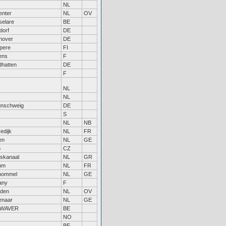
NL
enter
NL
OV
selare
BE
dorf
DE
nover
DE
pere
FI
ens
F
hatten
DE
F
NL
NL
unschweig
DE
S
NL
NB
edijk
NL
FR
en
NL
GE
o
CZ
skanaal
NL
GR
um
NL
FR
tbommel
NL
GE
tany
F
rden
NL
OV
enaar
NL
GE
VWAVER
BE
NO
BE