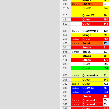
946
Snoek-L
21
Carbon
1155
Quest
*
245
110
Quest XS
90
42
Quest
550
512
Quest
148
689
Quatrevelo+
132
Carbon
654
Mango
39
457
Quest
560
carbon
426
Snoek
17
Carbon
20
Strada
5
598
Snoek
21
Carbon
99
Strada
68
411
Strada
179
235
Quest
295
138
Quest
551
670
Quatrevelo+
51
Carbon
106
Quest
240
767
Quest
715
carbon
931
Quest XS
76
carbon
200
Quest
844
carbon
90
Strada
48
526
Quatrevelo
39
Carbon
147
Quatrevelo
63
Carbon
369
Quest
424