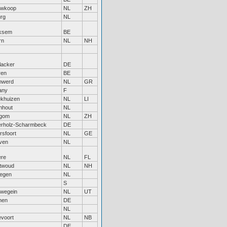
uwkoop
NL
ZH
urg
NL
ksem
BE
rn
NL
NH
lacker
DE
ren
BE
nwerd
NL
GR
tany
F
ekhuizen
NL
LI
nhout
NL
egom
NL
ZH
erholz-Scharmbeck
DE
sfoort
NL
GE
ven
NL
ere
NL
FL
twoud
NL
NH
megen
NL
S
uwegein
NL
UT
hen
DE
NL
evoort
NL
NB
DE