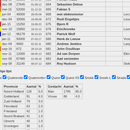
dec-08
27645
664
Sebastien Delrue
01-06-12
mei-16
52000
665
Fabian S
01-12-22
jun-04
40000
668
met elektromotor
Lor
28-05-09
dec-04
30000
672
Rudi Engeltjes
Leu
19-08-08
jan-15
15250
675
Bjorn R
19-09-22
nov-10
15850
676
Eric/Anneke
Loo
18-10-12
jan-12
96178
679
Patrick Wolf
30-10-23
jan-11
50000
680
Henk de Leeuw
Vro
07-03-17
dec-09
9060
680
Andrew Jenkins
Lang
02-02-11
sep-16
672
681
John Osullivan
29-10-16
nov-11
12000
682
Ad van Dorpen
Elim
06-05-13
nov-05
87480
682
Aad versteden
01-08-16
sep-08
31149
684
Roy Hudson
Stok
09-07-12
ige lijst
o
Quatrevelo
Quatrevelo+
Quest
Quest XS
Snoek
Snoek-L
Strada
Provincie
Aantal
%
Geslacht
Aantal
%
Noord Holland
126
5.0
Man
1795
85.0
Gelderland
91
4.0
Vrouw
86
4.0
Zuid Holland
79
3.0
Flevoland
63
2.0
Friesland
42
1.0
Noord Brabant
41
1.0
Utrecht
40
1.0
Groningen
36
1.0