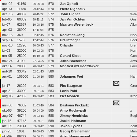
mei-02
41160
570
Jan Ophoff
05-05-08
apr-13
11780
570
Pierre Digneaux
29-12-14
dec-16
40987
572
John Highet
War
20-11-22
feb-05
60859
574
Jan Van Ochten
Oos
29-11-13
jul-07
62687
575
Maarten Weerenbeck
Alk
10-08-16
apr-03
38900
575
17-11-08
nov-15
360
576
Roelof de Jong
Hoo
02-12-15
sep-14
1573
576
Urs Infanger
Beck
17-12-14
nov-13
12790
577
Orlando
Bre
20-09-15
jul-03
32000
578
Kor
10-02-08
mrt-05
25200
578
Gerard Kloos
Gen
16-10-08
nov-24
3100
578
Jules Boetekees
Ams
27-04-25
okt-14
20000
579
Manfred v/d Hoofdakker
Gou
28-08-17
mrt-10
33342
580
02-01-15
apr-01
106000
580
Johannes Frei
Ham
21-06-16
jul-17
26292
583
Piet Kaagman
Gro
06-04-21
apr-21
33000
583
Levin Pold
09-01-26
aug-06
42982
583
Piet Mooren
Kro
19-09-12
mei-08
76362
584
Bastiaan Prickartz
31-03-19
okt-03
39200
585
Arno Ruckwardt
x
29-04-09
aug-07
46744
588
Jimmy Hendrickx
Begi
26-03-14
jan-15
47143
589
Jockel Hofmann
29-09-21
mei-09
23141
590
Jakob Eykens
Zem
03-09-12
jun-25
1901
590
Georg Dreinemann
Mün
10-09-25
okt-09
89772
590
Arjen Hoogcarspel
Leu
20-06-22