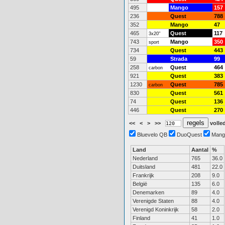
495
Mango
157
236
Quest
788
352
Mango
47
465
Quest
117
3x20"
743
Mango
350
sport
734
Quest
443
59
Strada
99
258
Quest
464
carbon
921
Quest
383
1230
Quest
785
carbon
830
Quest
561
74
Quest
136
446
Quest
270
<<
<
>
>>
volled
Bluevelo QB
DuoQuest
Mang
Land
Aantal
%
Nederland
765
36.0
Duitsland
481
22.0
Frankrijk
208
9.0
België
135
6.0
Denemarken
89
4.0
Verenigde Staten
88
4.0
Verenigd Koninkrijk
58
2.0
Finland
41
1.0