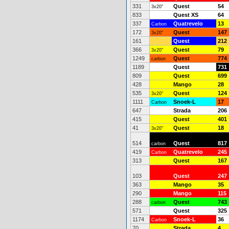
331
Quest
54
3x20"
833
Quest XS
64
337
Quatrevelo
13
Carbon
172
Quest
147
3x20"
161
Quest
212
366
Quest
79
3x20"
1249
Quest
774
carbon
1189
Quest
731
809
Quest
699
428
Mango
28
535
Quest
124
3x20"
1111
Snoek-L
17
Carbon
647
Strada
206
415
Quest
401
41
Quest
18
3x20"
514
Quest
817
carbon
419
Quatrevelo
245
Carbon
313
Quest
167
103
Quest
247
363
Mango
35
290
Mango
115
288
Quest
743
carbon
571
Quest
325
1174
Snoek-L
36
Carbon
70
Strada
4