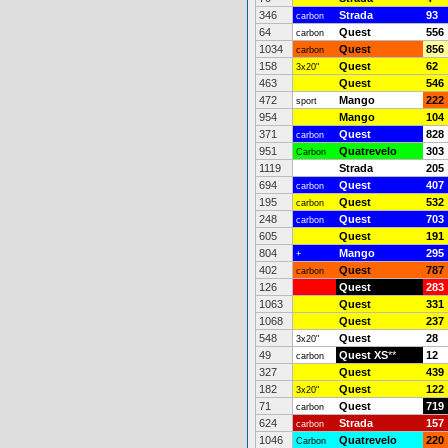
346
Strada
93
carbon
64
Quest
556
carbon
1034
Quest
856
carbon
158
Quest
62
3x20"
463
Quest
546
472
Mango
222
sport
954
Mango
104
371
Quest
828
carbon
951
Quatrevelo
303
Carbon
1119
Strada
205
694
Quest
407
carbon
195
Quest
532
carbon
248
Quest
703
carbon
605
Quest
191
804
Mango
295
+
402
Quest
787
carbon
126
Quest
283
1063
Quest
331
1068
Quest
237
548
Quest
28
3x20"
49
Quest XS
**
12
carbon
327
Quest
439
182
Quest
122
3x20"
71
Quest
719
carbon
624
Strada
157
carbon
1046
Quatrevelo
220
Carbon