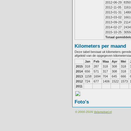
2012-06-29
8350
2012-11-05
1161
2013-01-31
1480
2013-03-02
1661
2013-09-29
2114
2014-02-27
2434
2015-10-25
3055
Totaal gemiddel
Kilometers per maand
Deze tabel bestaat uit kilometers gere
afgeleid van de opgegeven kilometerst
Jan
Feb
Maa
Apr
Mei
2015
318
287
318
308
318
2014
656
571
317
308
318
2013
1158
1694
704
645
666
2012
724
677
1406
1522
1573
2011
Foto's
© 2000-2026
Velomobiel.nl