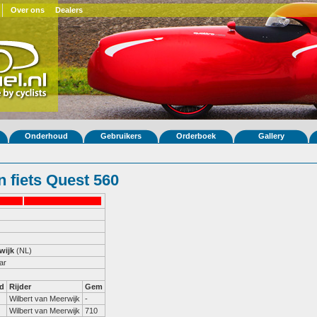
Over ons
Dealers
Onderhoud
Gebruikers
Orderboek
Gallery
 fiets Quest 560
wijk
(NL)
ar
d
Rijder
Gem
Wilbert van Meerwijk
-
Wilbert van Meerwijk
710