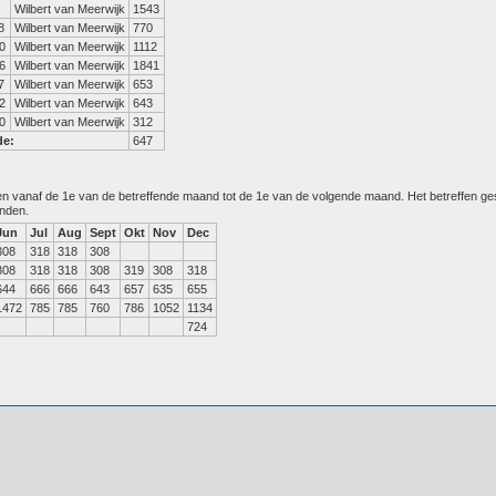
Wilbert van Meerwijk
1543
8
Wilbert van Meerwijk
770
0
Wilbert van Meerwijk
1112
6
Wilbert van Meerwijk
1841
7
Wilbert van Meerwijk
653
2
Wilbert van Meerwijk
643
0
Wilbert van Meerwijk
312
de:
647
den vanaf de 1e van de betreffende maand tot de 1e van de volgende maand. Het betreffen g
anden.
Jun
Jul
Aug
Sept
Okt
Nov
Dec
308
318
318
308
308
318
318
308
319
308
318
644
666
666
643
657
635
655
1472
785
785
760
786
1052
1134
724