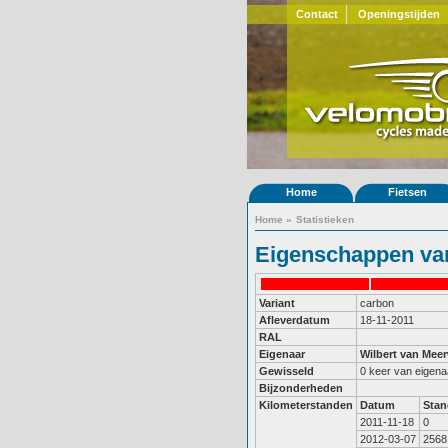
Contact
Openingstijden
Home
Fietsen
Home
»
Statistieken
Eigenschappen van
Variant
carbon
Afleverdatum
18-11-2011
RAL
Eigenaar
Wilbert van Meer
Gewisseld
0 keer van eigena
Bijzonderheden
Kilometerstanden
Datum
Stan
2011-11-18
0
2012-03-07
2568