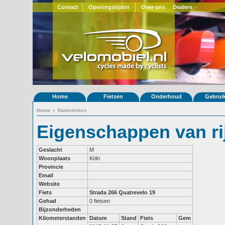
Contact
Openingstijden
Over ons
Dealers
Home
Fietsen
Onderhoud
Gebrui
Home
»
Statistieken
Eigenschappen van ri
Geslacht
M
Woonplaats
Köln
Provincie
Email
Website
Fiets
Strada 266
Quatrevelo 19
Gehad
0 fietsen
Bijzonderheden
Kilometerstanden
Datum
Stand
Fiets
Gem