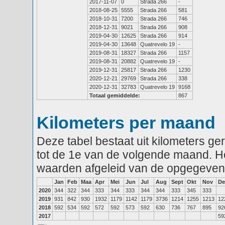
2017-11-07
0
Strada 266
-
2018-08-25
5555
Strada 266
581
2018-10-31
7200
Strada 266
746
2018-12-31
9021
Strada 266
908
2019-04-30
12625
Strada 266
914
2019-04-30
13648
Quatrevelo 19
-
2019-08-31
18327
Strada 266
1157
2019-08-31
20882
Quatrevelo 19
-
2019-12-31
25817
Strada 266
1230
2020-12-21
29769
Strada 266
338
2020-12-31
32783
Quatrevelo 19
9168
Totaal gemiddelde:
867
Kilometers per maand
Deze tabel bestaat uit kilometers g
tot de 1e van de volgende maand. He
waarden afgeleid van de opgegeven
Jan
Feb
Maa
Apr
Mei
Jun
Jul
Aug
Sept
Okt
Nov
De
2020
344
322
344
333
344
333
344
344
333
345
333
2019
931
842
930
1932
1179
1142
1179
3736
1214
1255
1213
12
2018
592
534
592
572
592
573
592
630
736
767
895
92
2017
59