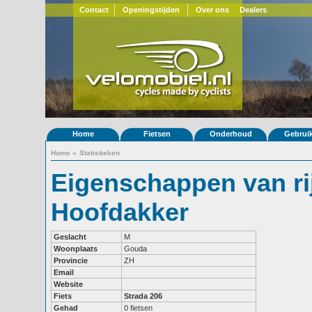
Contact
Openingstijden
Over ons
Dealers
Home
Fietsen
Onderhoud
Gebrui
Home
»
Statistieken
Eigenschappen van ri
Hoofdakker
Geslacht
M
Woonplaats
Gouda
Provincie
ZH
Email
Website
Fiets
Strada 206
Gehad
0 fietsen