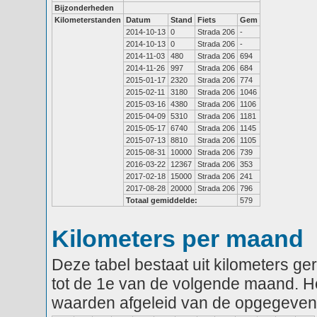
Bijzonderheden
Kilometerstanden
Datum
Stand
Fiets
Gem
2014-10-13
0
Strada 206
-
2014-10-13
0
Strada 206
-
2014-11-03
480
Strada 206
694
2014-11-26
997
Strada 206
684
2015-01-17
2320
Strada 206
774
2015-02-11
3180
Strada 206
1046
2015-03-16
4380
Strada 206
1106
2015-04-09
5310
Strada 206
1181
2015-05-17
6740
Strada 206
1145
2015-07-13
8810
Strada 206
1105
2015-08-31
10000
Strada 206
739
2016-03-22
12367
Strada 206
353
2017-02-18
15000
Strada 206
241
2017-08-28
20000
Strada 206
796
Totaal gemiddelde:
579
Kilometers per maand
Deze tabel bestaat uit kilometers g
tot de 1e van de volgende maand. He
waarden afgeleid van de opgegeven