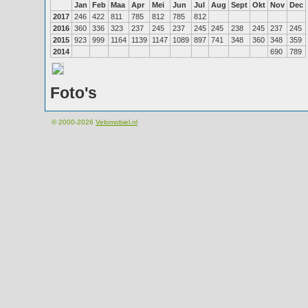
Jan
Feb
Maa
Apr
Mei
Jun
Jul
Aug
Sept
Okt
Nov
Dec
2017
246
422
811
785
812
785
812
2016
360
336
323
237
245
237
245
245
238
245
237
245
2015
923
999
1164
1139
1147
1089
897
741
348
360
348
359
2014
690
789
Foto's
© 2000-2026
Velomobiel.nl