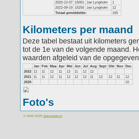
2020-12-07
15001
Jan Lyngholm
1
2022-09-19
15250
Jan Lyngholm
12
Totaal gemiddelde:
165
Kilometers per maand
Deze tabel bestaat uit kilometers g
tot de 1e van de volgende maand. He
waarden afgeleid van de opgegeven
Jan
Feb
Maa
Apr
Mei
Jun
Jul
Aug
Sept
Okt
Nov
Dec
2022
12
11
12
11
12
11
12
12
2021
11
11
12
11
12
12
12
11
12
12
11
12
2020
10
Foto's
© 2000-2026
Velomobiel.nl