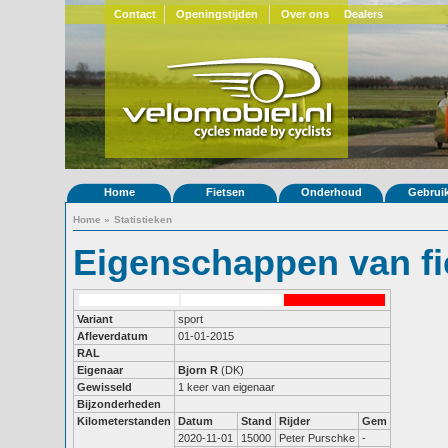
Contact
Openingstijden
Over ons
Dealers
Home
Fietsen
Onderhoud
Gebrui
Home
»
Statistieken
Eigenschappen van fi
Variant
sport
Afleverdatum
01-01-2015
RAL
Eigenaar
Bjorn R
(DK)
Gewisseld
1 keer van eigenaar
Bijzonderheden
Kilometerstanden
Datum
Stand
Rijder
Gem
2020-11-01
15000
Peter Purschke
-