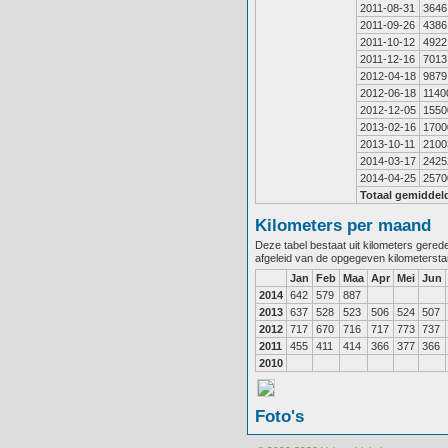
2011-08-31
3646
2011-09-26
4386
2011-10-12
4922
2011-12-16
7013
2012-04-18
9879
2012-06-18
1140
2012-12-05
1550
2013-02-16
1700
2013-10-11
2100
2014-03-17
2425
2014-04-25
2570
Totaal gemiddel
Kilometers per maand
Deze tabel bestaat uit kilometers gere
afgeleid van de opgegeven kilometerst
Jan
Feb
Maa
Apr
Mei
Jun
2014
642
579
887
2013
637
528
523
506
524
507
2012
717
670
716
717
773
737
2011
455
411
414
366
377
366
2010
Foto's