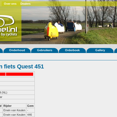
Over ons
Dealers
Onderhoud
Gebruikers
Orderboek
Gallery
 fiets Quest 451
l
(NL)
ar
d
Rijder
Gem
Erwin van Keulen
-
Erwin van Keulen
446