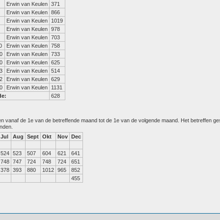
Erwin van Keulen
371
Erwin van Keulen
866
Erwin van Keulen
1019
Erwin van Keulen
978
Erwin van Keulen
703
0
Erwin van Keulen
758
0
Erwin van Keulen
733
0
Erwin van Keulen
625
3
Erwin van Keulen
514
2
Erwin van Keulen
629
0
Erwin van Keulen
1131
de:
628
den vanaf de 1e van de betreffende maand tot de 1e van de volgende maand. Het betreffen g
anden.
Jul
Aug
Sept
Okt
Nov
Dec
524
523
507
604
621
641
748
747
724
748
724
651
378
393
880
1012
965
852
455