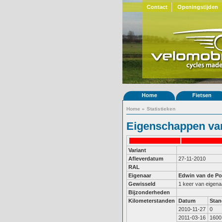
Contact
Openingstijden
Home
Fietsen
Home
»
Statistieken
Eigenschappen van
Variant
Afleverdatum
27-11-2010
RAL
Eigenaar
Edwin van de Po
Gewisseld
1 keer van eigena
Bijzonderheden
Kilometerstanden
Datum
Stan
2010-11-27
0
2011-03-16
1600