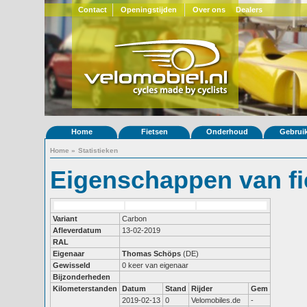
Contact
Openingstijden
Over ons
Dealers
Home
Fietsen
Onderhoud
Gebrui
Home
»
Statistieken
Eigenschappen van fi
Variant
Carbon
Afleverdatum
13-02-2019
RAL
Eigenaar
Thomas Schöps
(DE)
Gewisseld
0 keer van eigenaar
Bijzonderheden
Kilometerstanden
Datum
Stand
Rijder
Gem
2019-02-13
0
Velomobiles.de
-