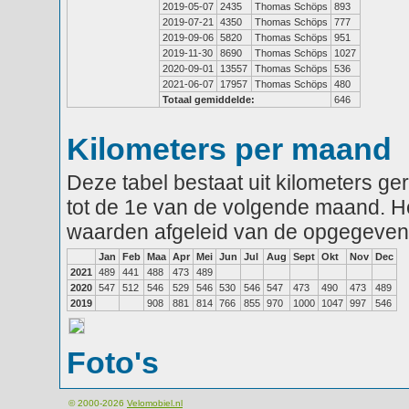
2019-05-07
2435
Thomas Schöps
893
2019-07-21
4350
Thomas Schöps
777
2019-09-06
5820
Thomas Schöps
951
2019-11-30
8690
Thomas Schöps
1027
2020-09-01
13557
Thomas Schöps
536
2021-06-07
17957
Thomas Schöps
480
Totaal gemiddelde:
646
Kilometers per maand
Deze tabel bestaat uit kilometers g
tot de 1e van de volgende maand. He
waarden afgeleid van de opgegeven
Jan
Feb
Maa
Apr
Mei
Jun
Jul
Aug
Sept
Okt
Nov
Dec
2021
489
441
488
473
489
2020
547
512
546
529
546
530
546
547
473
490
473
489
2019
908
881
814
766
855
970
1000
1047
997
546
Foto's
© 2000-2026
Velomobiel.nl