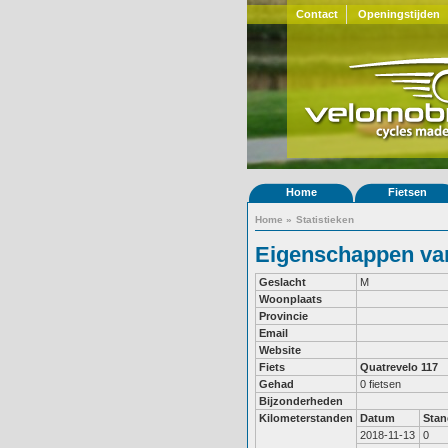
Contact
Openingstijden
Home
Fietsen
Home
»
Statistieken
Eigenschappen van
Geslacht
M
Woonplaats
Provincie
Email
Website
Fiets
Quatrevelo 117
Gehad
0 fietsen
Bijzonderheden
Kilometerstanden
Datum
Stan
2018-11-13
0