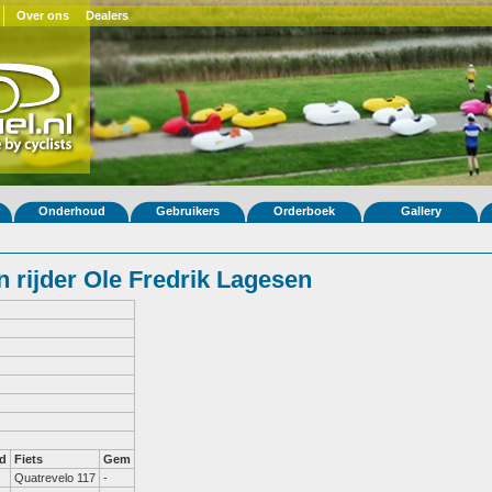
Over ons
Dealers
Onderhoud
Gebruikers
Orderboek
Gallery
 rijder Ole Fredrik Lagesen
d
Fiets
Gem
Quatrevelo 117
-