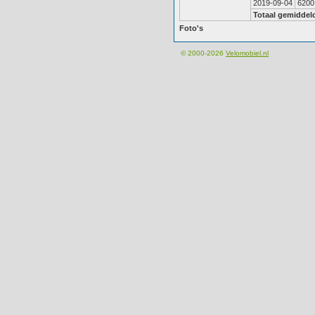
2019-09-04
6200
Totaal gemiddel
Foto's
© 2000-2026
Velomobiel.nl