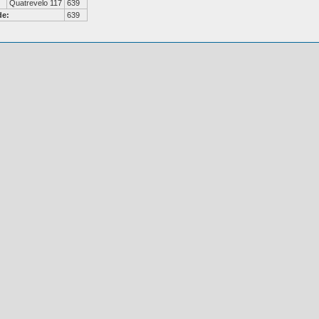
Quatrevelo 117
639
de:
639