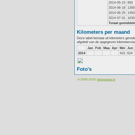
2014-05-23
850
2014-06-18
1300
2014-06-25
1450
2014-07-01
1630
Totaal gemiddel
Kilometers per maand
Deze tabel bestaat uit kilometers gere
afgeleid van de opgegeven kilometerst
Jan
Feb
Maa
Apr
Mei
Jun
2014
415
624
Foto's
© 2000-2026
Velomobiel.nl