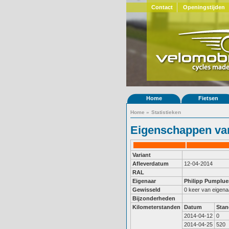
Contact
Openingstijden
Home
Fietsen
Home
»
Statistieken
Eigenschappen van
Variant
Afleverdatum
12-04-2014
RAL
Eigenaar
Philipp Pumplu
Gewisseld
0 keer van eigena
Bijzonderheden
Kilometerstanden
Datum
Stan
2014-04-12
0
2014-04-25
520