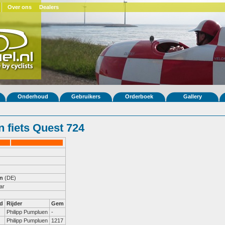
Over ons
Dealers
Onderhoud
Gebruikers
Orderboek
Gallery
 fiets Quest 724
en
(DE)
ar
d
Rijder
Gem
Philipp Pumpluen
-
Philipp Pumpluen
1217