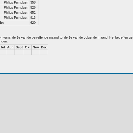
Philipp Pumpluen
358
Philipp Pumpluen
526
Philipp Pumpluen
652
Philipp Pumpluen
913
de:
620
den vanaf de 1e van de betreffende maand tot de 1e van de volgende maand. Het betreffen g
anden.
Jul
Aug
Sept
Okt
Nov
Dec