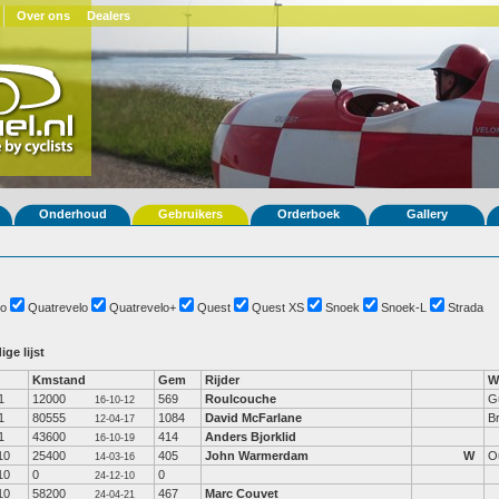
Over ons
Dealers
Onderhoud
Gebruikers
Orderboek
Gallery
o
Quatrevelo
Quatrevelo+
Quest
Quest XS
Snoek
Snoek-L
Strada
ige lijst
Kmstand
Gem
Rijder
W
1
12000
569
Roulcouche
G
16-10-12
1
80555
1084
David McFarlane
Br
12-04-17
1
43600
414
Anders Bjorklid
16-10-19
10
25400
405
John Warmerdam
W
O
14-03-16
10
0
0
24-12-10
10
58200
467
Marc Couvet
24-04-21