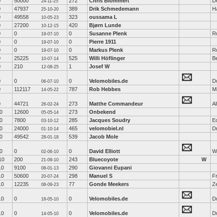
0
50000
272
Chris Blommert
D
24-11-25
0
47937
389
Drik Schmedemann
H
25-10-20
0
49558
323
oussama L
10-05-23
0
27200
420
Bjørn Lunde
10-12-15
0
0
0
Susanne Plenk
R
19-07-10
0
0
0
Pierre 1911
19-07-10
0
0
0
Markus Plenk
R
19-07-10
0
25225
525
Willi Höflinger
B
10-07-14
0
210
1
Josef W
12-08-25
0
0
0
Velomobiles.de
Du
06-07-10
0
112117
787
Rob Hebbes
Mi
14-05-22
0
44721
273
Matthe Commandeur
A
26-02-24
0
12600
273
Onbekend
05-05-14
0
7800
285
Jacques Soudry
Ec
03-10-12
0
24000
465
velomobiel.nl
D
01-10-14
0
49542
539
Jacob Mole
28-01-18
0
0
0
David Elliott
Wa
02-06-10
10
200
243
Bluecoyote
W
21-09-10
10
9100
290
Giovanni Eupani
08-01-13
10
50600
298
Manuel S
F
20-07-24
10
12235
77
Gonde Meekers
Z
08-09-23
10
0
0
Velomobiles.de
Du
18-05-10
10
0
0
Velomobiles.de
Du
14-05-10