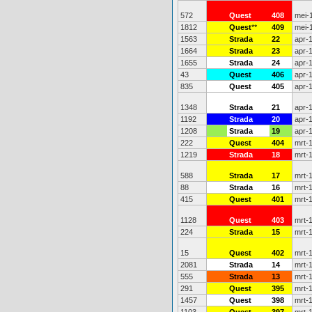
572
Quest
408
mei-
1812
Quest
**
409
mei-
1563
Strada
22
apr-
1664
Strada
23
apr-
1655
Strada
24
apr-
43
Quest
406
apr-
835
Quest
405
apr-
1348
Strada
21
apr-
1192
Strada
20
apr-
1208
Strada
19
apr-
222
Quest
404
mrt-
1219
Strada
18
mrt-
588
Strada
17
mrt-
88
Strada
16
mrt-
415
Quest
401
mrt-
1128
Quest
403
mrt-
224
Strada
15
mrt-
15
Quest
402
mrt-
2081
Strada
14
mrt-
555
Strada
13
mrt-
291
Quest
395
mrt-
1457
Quest
398
mrt-