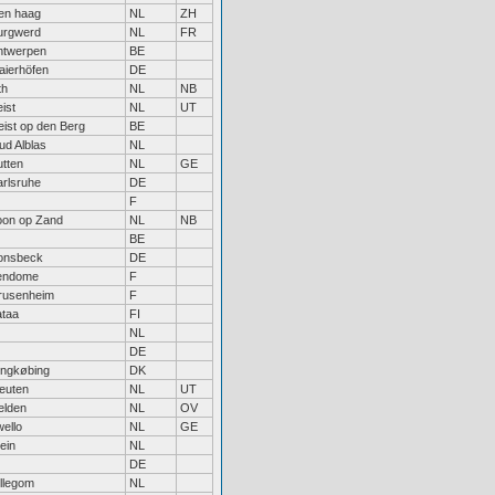
en haag
NL
ZH
urgwerd
NL
FR
ntwerpen
BE
aierhöfen
DE
th
NL
NB
ist
NL
UT
eist op den Berg
BE
ud Alblas
NL
utten
NL
GE
arlsruhe
DE
F
oon op Zand
NL
NB
BE
onsbeck
DE
endome
F
rusenheim
F
ataa
FI
NL
DE
ingkøbing
DK
leuten
NL
UT
elden
NL
OV
ello
NL
GE
ein
NL
DE
illegom
NL