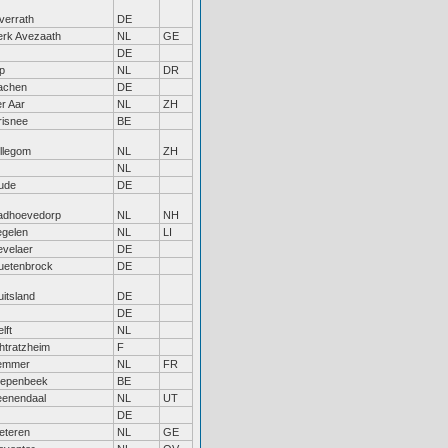
verrath
DE
erk Avezaath
NL
GE
DE
p
NL
DR
achen
DE
r Aar
NL
ZH
risnee
BE
illegom
NL
ZH
NL
ude
DE
adhoevedorp
NL
NH
egelen
NL
LI
evelaer
DE
uetenbrock
DE
itsland
DE
DE
lft
NL
htratzheim
F
emmer
NL
FR
iepenbeek
BE
eenendaal
NL
UT
DE
eteren
NL
GE