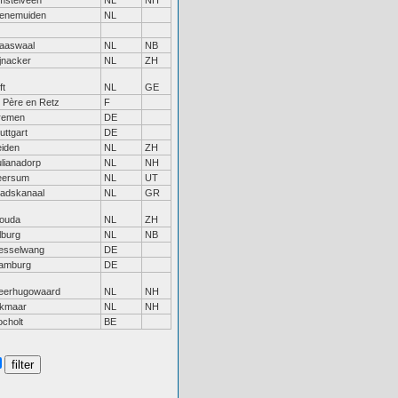
mstelveen
NL
NH
enemuiden
NL
laaswaal
NL
NB
jnacker
NL
ZH
ft
NL
GE
t Père en Retz
F
remen
DE
uttgart
DE
eiden
NL
ZH
ulianadorp
NL
NH
eersum
NL
UT
tadskanaal
NL
GR
ouda
NL
ZH
lburg
NL
NB
esselwang
DE
amburg
DE
eerhugowaard
NL
NH
lkmaar
NL
NH
ocholt
BE