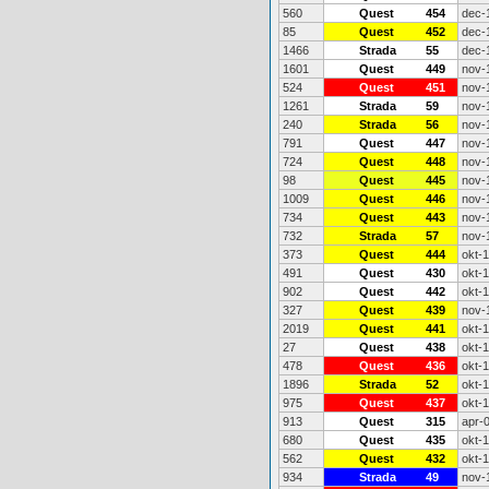
560
Quest
454
dec-
85
Quest
452
dec-
1466
Strada
55
dec-
1601
Quest
449
nov-
524
Quest
451
nov-
1261
Strada
59
nov-
240
Strada
56
nov-
791
Quest
447
nov-
724
Quest
448
nov-
98
Quest
445
nov-
1009
Quest
446
nov-
734
Quest
443
nov-
732
Strada
57
nov-
373
Quest
444
okt-
491
Quest
430
okt-
902
Quest
442
okt-
327
Quest
439
nov-
2019
Quest
441
okt-
27
Quest
438
okt-
478
Quest
436
okt-
1896
Strada
52
okt-
975
Quest
437
okt-
913
Quest
315
apr-
680
Quest
435
okt-
562
Quest
432
okt-
934
Strada
49
nov-