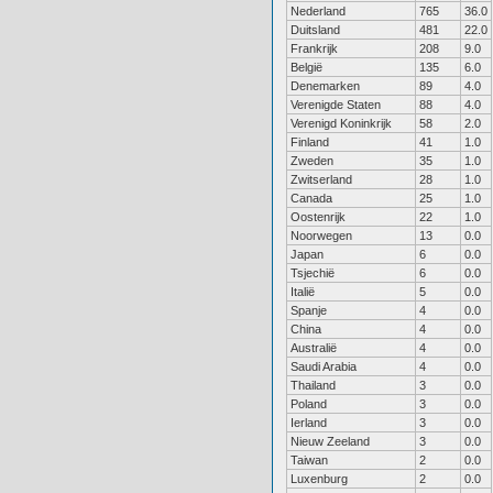
Nederland
765
36.0
Duitsland
481
22.0
Frankrijk
208
9.0
België
135
6.0
Denemarken
89
4.0
Verenigde Staten
88
4.0
Verenigd Koninkrijk
58
2.0
Finland
41
1.0
Zweden
35
1.0
Zwitserland
28
1.0
Canada
25
1.0
Oostenrijk
22
1.0
Noorwegen
13
0.0
Japan
6
0.0
Tsjechië
6
0.0
Italië
5
0.0
Spanje
4
0.0
China
4
0.0
Australië
4
0.0
Saudi Arabia
4
0.0
Thailand
3
0.0
Poland
3
0.0
Ierland
3
0.0
Nieuw Zeeland
3
0.0
Taiwan
2
0.0
Luxenburg
2
0.0