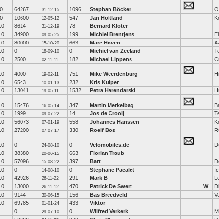
10
64267
1096
Stephan Böcker
O
31-12-15
10
10600
547
Jan Holtland
K
12-05-12
10
8614
78
Bernard Klöter
31-12-19
10
34900
199
Michiel Brentjens
El
09-05-25
10
80000
663
Marc Hoven
A
15-10-20
10
0
0
Michiel van Zeeland
Te
18-09-10
10
2500
182
Michael Lippens
C
02-11-11
10
4000
751
Mike Weerdenburg
H
19-02-11
10
6543
232
Kris Kuiper
10-01-13
10
13041
1532
Petra Harendarski
H
19-05-11
10
15476
347
Martin Merkelbag
B
16-05-14
10
1999
14
Jos de Crooij
T
09-07-22
10
56073
558
Johannes Hanssen
K
07-01-19
10
27200
330
Roelf Bos
R
07-07-17
10
0
0
Velomobiles.de
Du
24-08-10
10
38380
663
Florian Traub
20-06-15
10
57096
397
Bart
De
15-08-22
10
0
0
Stephane Pacalet
Ic
14-08-10
10
42926
291
Mark B
L
26-11-22
10
13000
470
Patrick De Swert
W
D
26-11-12
10
9144
156
Bas Breedveld
V
30-06-15
10
69785
433
Viktor
01-01-24
0
0
0
Wilfred Verkerk
M
29-07-10