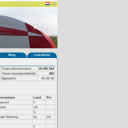
Blog
Links&Info
Totale kilometerstand:
39 095 984
Totaal maandgemiddelde:
482
Bijgewerkt:
06-08-26
oonplaats
Land
Prv
uerard
F
istol
UK
S
ude Wetering
NL
ZH
F