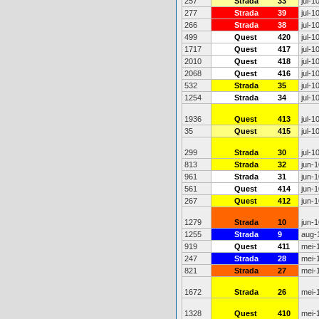
257
Strada
33
jul-1
277
Strada
39
jul-1
266
Strada
38
jul-1
499
Quest
420
jul-1
1717
Quest
417
jul-1
2010
Quest
418
jul-1
2068
Quest
416
jul-1
532
Strada
35
jul-1
1254
Strada
34
jul-1
1936
Quest
413
jul-1
35
Quest
415
jul-1
299
Strada
30
jul-1
813
Strada
32
jun-1
961
Strada
31
jun-1
561
Quest
414
jun-1
267
Quest
412
jun-1
1279
Strada
10
jun-1
1255
Strada
9
aug-
919
Quest
411
mei-
247
Strada
28
mei-
821
Strada
27
mei-
1672
Strada
26
mei-
1328
Quest
410
mei-