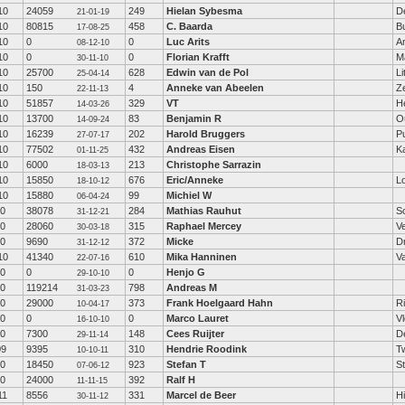
10
24059
249
Hielan Sybesma
D
21-01-19
10
80815
458
C. Baarda
B
17-08-25
10
0
0
Luc Arits
A
08-12-10
10
0
0
Florian Krafft
M
30-11-10
10
25700
628
Edwin van de Pol
Li
25-04-14
10
150
4
Anneke van Abeelen
Ze
22-11-13
10
51857
329
VT
H
14-03-26
10
13700
83
Benjamin R
O
14-09-24
10
16239
202
Harold Bruggers
P
27-07-17
10
77502
432
Andreas Eisen
K
01-11-25
10
6000
213
Christophe Sarrazin
18-03-13
10
15850
676
Eric/Anneke
L
18-10-12
10
15880
99
Michiel W
06-04-24
10
38078
284
Mathias Rauhut
S
31-12-21
10
28060
315
Raphael Mercey
V
30-03-18
10
9690
372
Micke
D
31-12-12
10
41340
610
Mika Hanninen
V
22-07-16
10
0
0
Henjo G
29-10-10
10
119214
798
Andreas M
31-03-23
10
29000
373
Frank Hoelgaard Hahn
R
10-04-17
10
0
0
Marco Lauret
V
16-10-10
10
7300
148
Cees Ruijter
D
29-11-14
09
9395
310
Hendrie Roodink
Tw
10-10-11
10
18450
923
Stefan T
St
07-06-12
10
24000
392
Ralf H
11-11-15
11
8556
331
Marcel de Beer
H
30-11-12