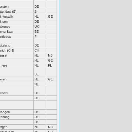
orsten
DE
utendaal (B)
B
nterswijk
NL
GE
insen
DE
lakeney
UK
emst Laar
BE
ordeaux
F
itsland
DE
urich (CH)
CH
eusel
NL
NB
NL
GE
lmere
NL
FL
BE
ieren
NL
GE
NL
isttal
DE
DE
rlangen
DE
ettnang
DE
DE
ergen
NL
NH