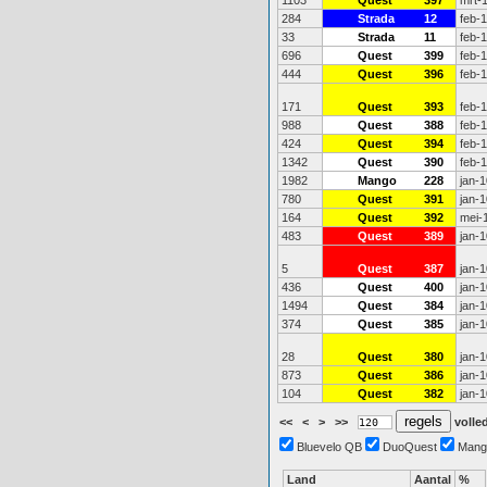
1103
Quest
397
mrt-
284
Strada
12
feb-
33
Strada
11
feb-
696
Quest
399
feb-
444
Quest
396
feb-
171
Quest
393
feb-
988
Quest
388
feb-
424
Quest
394
feb-
1342
Quest
390
feb-
1982
Mango
228
jan-1
780
Quest
391
jan-1
164
Quest
392
mei-
483
Quest
389
jan-1
5
Quest
387
jan-1
436
Quest
400
jan-1
1494
Quest
384
jan-1
374
Quest
385
jan-1
28
Quest
380
jan-1
873
Quest
386
jan-1
104
Quest
382
jan-1
<<
<
>
>>
volled
Bluevelo QB
DuoQuest
Mang
Land
Aantal
%