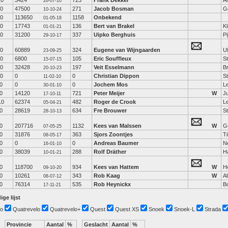
10
3424
723
Frank Dekker
A
26-07-10
10
47500
271
Jacob Bosman
G
10-10-24
10
113650
1158
Onbekend
01-05-18
10
17743
136
Bert van Brakel
K
01-01-21
10
31200
337
Uipko Berghuis
Pi
29-10-17
10
60889
324
Eugene van Wijngaarden
Ul
23-09-25
10
6800
105
Eric Souffleux
S
15-07-15
10
32428
197
Veit Esselmann
B
20-10-23
10
0
0
Christian Dippon
St
11-02-10
0
0
0
Jochem Mos
L
30-01-10
0
14120
721
Peter Meijer
W
J
17-10-11
10
62374
482
Roger de Crook
L
05-04-21
0
28619
634
Fre Brouwer
S
28-10-13
0
207716
1132
Kees van Malssen
W
G
07-05-25
0
31876
363
Sjors Zoontjes
Ti
08-05-17
0
0
0
Andreas Baumer
N
16-01-10
0
38039
288
Rolf Dräther
H
10-01-21
0
118700
934
Kees van Hattem
W
H
09-10-20
0
10261
343
Rob Kaag
W
A
08-07-12
0
76314
535
Rob Heynickx
B
17-11-21
ige lijst
o
Quatrevelo
Quatrevelo+
Quest
Quest XS
Snoek
Snoek-L
Strada
Provincie
Aantal
%
Geslacht
Aantal
%