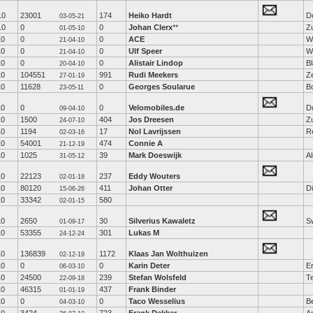
10
23001
174
Heiko Hardt
D
03-05-21
10
0
0
Johan Clerx
**
Z
01-05-10
10
0
0
ACE
Wi
21-04-10
10
0
0
Ulf Speer
W
21-04-10
10
0
0
Alistair Lindop
B
20-04-10
10
104551
991
Rudi Meekers
Z
27-01-19
10
11628
0
Georges Soularue
B
23-05-11
10
0
0
Velomobiles.de
Du
09-04-10
10
1500
404
Jos Dreesen
Z
24-07-10
10
1194
17
Nol Lavrijssen
R
02-03-16
10
54001
474
Connie A
21-12-19
10
1025
39
Mark Doeswijk
A
31-05-12
10
22123
237
Eddy Wouters
02-01-18
10
80120
411
Johan Otter
D
15-06-26
10
33342
580
02-01-15
10
2650
30
Silverius Kawaletz
Sw
01-09-17
10
53355
301
Lukas M
24-12-24
10
136839
1172
Klaas Jan Wolthuizen
02-12-19
10
0
0
Karin Deter
E
06-03-10
10
24500
239
Stefan Wolsfeld
T
22-09-18
10
46315
437
Frank Binder
01-01-19
10
0
0
Taco Wesselius
B
04-03-10