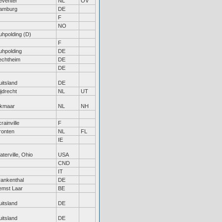
eventer
NL
OV
amburg
DE
F
NO
uhpolding (D)
F
uhpolding
DE
echtheim
DE
DE
itsland
DE
jdrecht
NL
UT
lkmaar
NL
NH
rainville
F
ronten
NL
FL
IE
terville, Ohio
USA
CND
IT
rankenthal
DE
emst Laar
BE
itsland
DE
itsland
DE