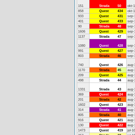
151
Strada
50
okt-
858
Quest
434
okt-
933
Quest
431
sep-
401
Quest
433
sep-
90
Strada
48
sep-
1606
Quest
429
sep-
1137
Strada
47
sep-
1080
Quest
428
sep-
991
Quest
427
sep-
803
Strada
46
sep-
740
Quest
426
aug-
1170
Strada
45
aug-
209
Quest
425
aug-
498
Strada
44
aug-
1331
Strada
43
aug-
369
Quest
424
aug-
201
Strada
42
aug-
1602
Quest
423
aug-
314
Strada
41
aug-
805
Strada
40
aug-
916
Quest
421
aug-
130
Quest
422
aug-
1473
Quest
419
jul-1