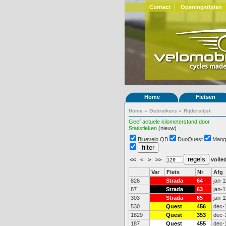
Contact
Openingstijden
Home
Fietsen
Home
»
Gebruikers
»
Rijderslijst
Geef actuele kilometerstand door
Statistieken
(nieuw)
Bluevelo QB
DuoQuest
Mang
<<
<
>
>>
volled
Var
Fiets
Nr
Afg
826
Strada
64
jan-1
87
Strada
63
jan-1
303
Strada
65
jan-1
530
Quest
456
dec-
1829
Quest
353
dec-
187
Quest
455
dec-