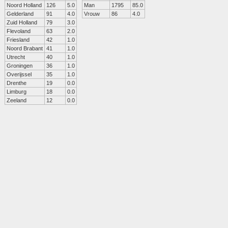
Noord Holland
126
5.0
Man
1795
85.0
Gelderland
91
4.0
Vrouw
86
4.0
Zuid Holland
79
3.0
Flevoland
63
2.0
Friesland
42
1.0
Noord Brabant
41
1.0
Utrecht
40
1.0
Groningen
36
1.0
Overijssel
35
1.0
Drenthe
19
0.0
Limburg
18
0.0
Zeeland
12
0.0