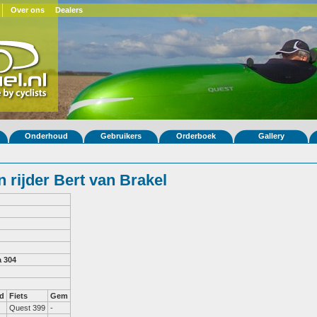
Over ons
Dealers
Onderhoud
Gebruikers
Orderboek
Gallery
 rijder Bert van Brakel
a 304
d
Fiets
Gem
Quest 399
-