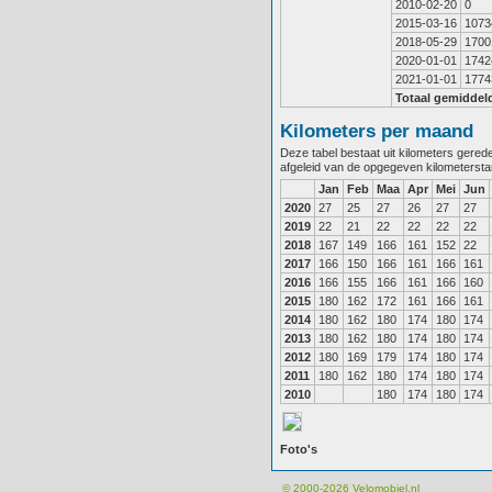
2010-02-20
0
2015-03-16
1073
2018-05-29
1700
2020-01-01
1742
2021-01-01
1774
Totaal gemiddel
Kilometers per maand
Deze tabel bestaat uit kilometers gere
afgeleid van de opgegeven kilometerst
Jan
Feb
Maa
Apr
Mei
Jun
2020
27
25
27
26
27
27
2019
22
21
22
22
22
22
2018
167
149
166
161
152
22
2017
166
150
166
161
166
161
2016
166
155
166
161
166
160
2015
180
162
172
161
166
161
2014
180
162
180
174
180
174
2013
180
162
180
174
180
174
2012
180
169
179
174
180
174
2011
180
162
180
174
180
174
2010
180
174
180
174
Foto's
© 2000-2026
Velomobiel.nl