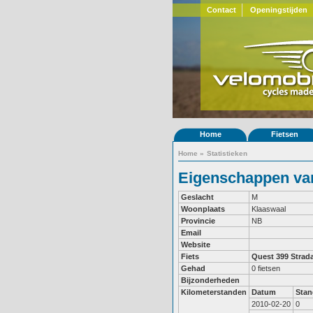
Contact
Openingstijden
Home
Fietsen
Home
»
Statistieken
Eigenschappen van
Geslacht
M
Woonplaats
Klaaswaal
Provincie
NB
Email
Website
Fiets
Quest 399
Strad
Gehad
0 fietsen
Bijzonderheden
Kilometerstanden
Datum
Stan
2010-02-20
0