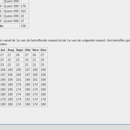
Quest 399
-
4
Quest 399
176
1
Quest 399
163
4
Quest 399
22
3
Quest 399
27
de:
136
den vanaf de 1e van de betreffende maand tot de 1e van de volgende maand. Het betreffen g
anden.
Jul
Aug
Sept
Okt
Nov
Dec
27
27
26
27
26
27
23
22
22
23
21
23
23
22
22
22
22
23
166
166
160
167
160
166
167
166
160
167
160
166
166
166
161
166
161
166
180
180
174
180
174
180
180
180
174
180
174
180
180
180
174
180
174
180
179
180
174
181
174
179
180
180
174
180
174
180