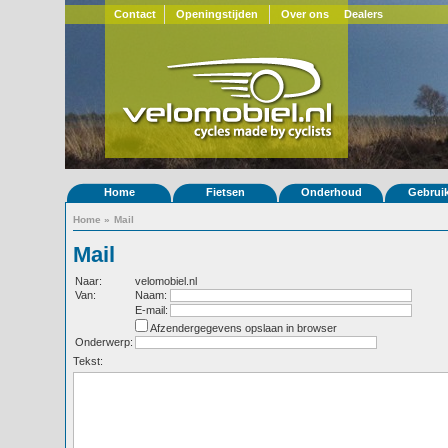
Contact
Openingstijden
Over ons
Dealers
Home
Fietsen
Onderhoud
Gebrui
Home
»
Mail
Mail
Naar:
velomobiel.nl
Van:
Naam:
E-mail:
Afzendergegevens opslaan in browser
Onderwerp:
Tekst: