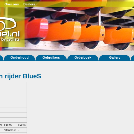
Over ons
Dealers
Onderhoud
Gebruikers
Orderboek
Gallery
 rijder BlueS
d
Fiets
Gem
Strada 8
-