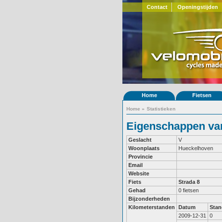
Contact
Openingstijden
Home
Fietsen
Home
»
Statistieken
Eigenschappen van
Geslacht
V
Woonplaats
Hueckelhoven
Provincie
Email
Website
Fiets
Strada 8
Gehad
0 fietsen
Bijzonderheden
Kilometerstanden
Datum
Stan
2009-12-31
0