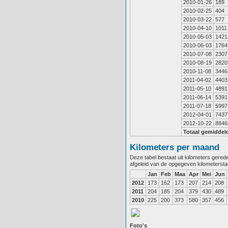
2010-01-26
189
2010-02-25
404
2010-03-22
577
2010-04-10
1011
2010-05-03
1421
2010-06-03
1764
2010-07-08
2307
2010-08-19
2820
2010-11-08
3446
2011-04-02
4403
2011-05-10
4891
2011-06-14
5391
2011-07-18
5997
2012-04-01
7437
2012-10-22
8846
Totaal gemiddel
Kilometers per maand
Deze tabel bestaat uit kilometers gere
afgeleid van de opgegeven kilometerst
Jan
Feb
Maa
Apr
Mei
Jun
2012
173
162
173
207
214
208
2011
204
185
204
379
430
489
2010
225
200
373
580
357
456
Foto's