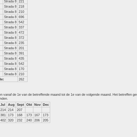
Strada 8
221
Strada 8
218
Strada 8
210
Strada 8
696
Strada 8
542
Strada 8
337
Strada 8
472
Strada 8
372
Strada 8
235
Strada 8
201
Strada 8
391
Strada 8
435
Strada 8
542
Strada 8
170
Strada 8
210
de:
262
den vanaf de 1e van de betreffende maand tot de 1e van de volgende maand. Het betreffen g
anden.
Jul
Aug
Sept
Okt
Nov
Dec
214
214
207
381
173
168
173
167
173
402
320
232
240
206
205