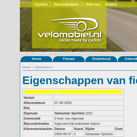
Contact
Openingstijden
Over ons
Dealers
Home
Fietsen
Onderhoud
Gebrui
Home
»
Statistieken
Eigenschappen van fi
Variant
Afleverdatum
07-08-2009
RAL
Eigenaar
Sebastian Spörlein
(DE)
Gewisseld
0 keer van eigenaar
Bijzonderheden
Ingevoerd bij orderboek import
Kilometerstanden
Datum
Stand
Rijder
Gem
2009-08-07
0
Sebastian Spörlein
-