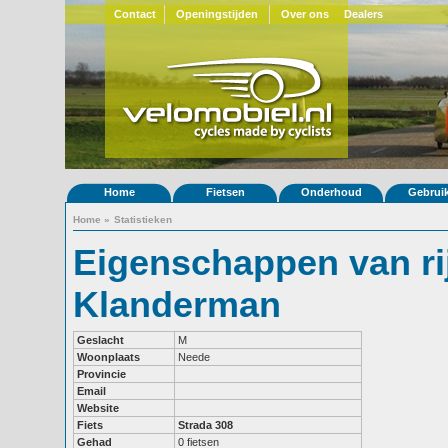
Contact
Openingstijden
Over ons
Dealers
Home
Fietsen
Onderhoud
Gebrui
Home
»
Statistieken
Eigenschappen van rij
Klanderman
Geslacht
M
Woonplaats
Neede
Provincie
Email
Website
Fiets
Strada 308
Gehad
0 fietsen