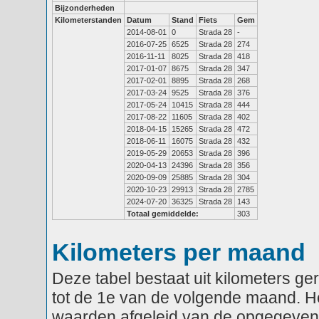
Bijzonderheden
Kilometerstanden
Datum
Stand
Fiets
Gem
2014-08-01
0
Strada 28
-
2016-07-25
6525
Strada 28
274
2016-11-11
8025
Strada 28
418
2017-01-07
8675
Strada 28
347
2017-02-01
8895
Strada 28
268
2017-03-24
9525
Strada 28
376
2017-05-24
10415
Strada 28
444
2017-08-22
11605
Strada 28
402
2018-04-15
15265
Strada 28
472
2018-06-11
16075
Strada 28
432
2019-05-29
20653
Strada 28
396
2020-04-13
24396
Strada 28
356
2020-09-09
25885
Strada 28
304
2020-10-23
29913
Strada 28
2785
2024-07-20
36325
Strada 28
143
Totaal gemiddelde:
303
Kilometers per maand
Deze tabel bestaat uit kilometers g
tot de 1e van de volgende maand. He
waarden afgeleid van de opgegeven