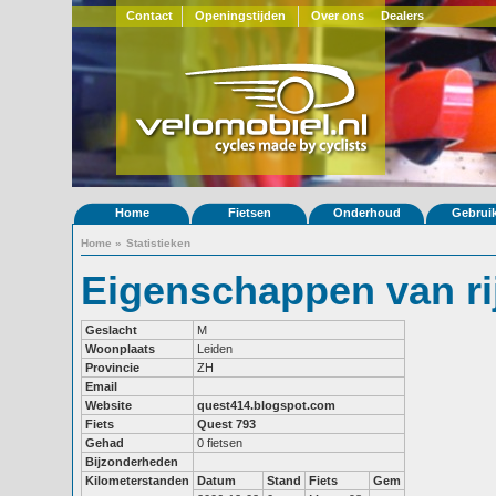
Contact
Openingstijden
Over ons
Dealers
Home
Fietsen
Onderhoud
Gebrui
Home
»
Statistieken
Eigenschappen van rij
Geslacht
M
Woonplaats
Leiden
Provincie
ZH
Email
Website
quest414.blogspot.com
Fiets
Quest 793
Gehad
0 fietsen
Bijzonderheden
Kilometerstanden
Datum
Stand
Fiets
Gem