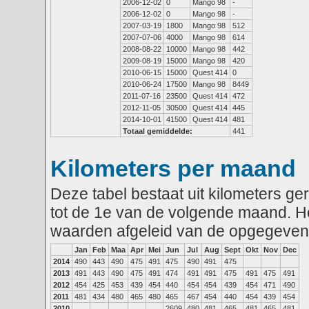
2006-12-02
0
Mango 98
-
2006-12-02
0
Mango 98
-
2007-03-19
1800
Mango 98
512
2007-07-06
4000
Mango 98
614
2008-08-22
10000
Mango 98
442
2009-08-19
15000
Mango 98
420
2010-06-15
15000
Quest 414
0
2010-06-24
17500
Mango 98
8449
2011-07-16
23500
Quest 414
472
2012-11-05
30500
Quest 414
445
2014-10-01
41500
Quest 414
481
Totaal gemiddelde:
441
Kilometers per maand
Deze tabel bestaat uit kilometers g
tot de 1e van de volgende maand. He
waarden afgeleid van de opgegeven
Jan
Feb
Maa
Apr
Mei
Jun
Jul
Aug
Sept
Okt
Nov
Dec
2014
490
443
490
475
491
475
490
491
475
2013
491
443
490
475
491
474
491
491
475
491
475
491
2012
454
425
453
439
454
440
454
454
439
454
471
490
2011
481
434
480
465
480
465
467
454
440
454
439
454
2010
2609
480
481
465
481
465
481