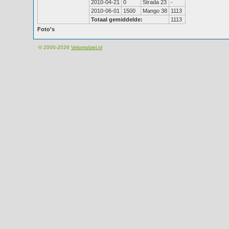
2010-04-21
0
Strada 23
-
2010-06-01
1500
Mango 38
1113
Totaal gemiddelde:
1113
Foto's
© 2000-2026
Velomobiel.nl