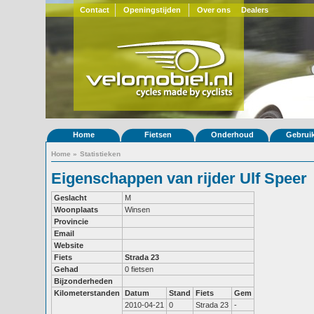
Contact
Openingstijden
Over ons
Dealers
Home
Fietsen
Onderhoud
Gebrui
Home
»
Statistieken
Eigenschappen van rijder Ulf Speer
Geslacht
M
Woonplaats
Winsen
Provincie
Email
Website
Fiets
Strada 23
Gehad
0 fietsen
Bijzonderheden
Kilometerstanden
Datum
Stand
Fiets
Gem
2010-04-21
0
Strada 23
-