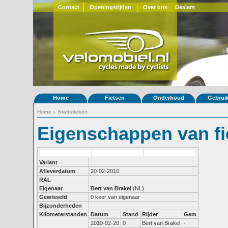
Contact
Openingstijden
Over ons
Dealers
Home
Fietsen
Onderhoud
Gebrui
Home
»
Statistieken
Eigenschappen van fi
Variant
Afleverdatum
20-02-2010
RAL
Eigenaar
Bert van Brakel
(NL)
Gewisseld
0 keer van eigenaar
Bijzonderheden
Kilometerstanden
Datum
Stand
Rijder
Gem
2010-02-20
0
Bert van Brakel
-