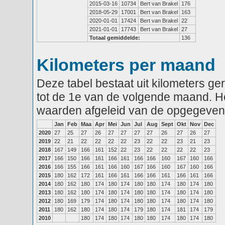
2015-03-16
10734
Bert van Brakel
176
2018-05-29
17001
Bert van Brakel
163
2020-01-01
17424
Bert van Brakel
22
2021-01-01
17743
Bert van Brakel
27
Totaal gemiddelde:
136
Kilometers per maand
Deze tabel bestaat uit kilometers g
tot de 1e van de volgende maand. He
waarden afgeleid van de opgegeven
Jan
Feb
Maa
Apr
Mei
Jun
Jul
Aug
Sept
Okt
Nov
Dec
2020
27
25
27
26
27
27
27
27
26
27
26
27
2019
22
21
22
22
22
22
23
22
22
23
21
23
2018
167
149
166
161
152
22
23
22
22
22
22
23
2017
166
150
166
161
166
161
166
166
160
167
160
166
2016
166
155
166
161
166
160
167
166
160
167
160
166
2015
180
162
172
161
166
161
166
166
161
166
161
166
2014
180
162
180
174
180
174
180
180
174
180
174
180
2013
180
162
180
174
180
174
180
180
174
180
174
180
2012
180
169
179
174
180
174
180
180
174
180
174
180
2011
180
162
180
174
180
174
179
180
174
181
174
179
2010
180
174
180
174
180
180
174
180
174
180