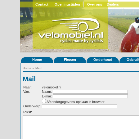
Contact
Openingstijden
Over ons
Dealers
Home
Fietsen
Onderhoud
Gebrui
Home
»
Mail
Mail
Naar:
velomobiel.nl
Van:
Naam:
E-mail:
Afzendergegevens opslaan in browser
Onderwerp:
Tekst: