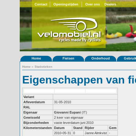
Contact
Openingstijden
Over ons
Dealers
Home
Fietsen
Onderhoud
Gebrui
Home
»
Statistieken
Eigenschappen van fi
Variant
Afleverdatum
31-05-2010
RAL
Eigenaar
Giovanni Eupani
(IT)
Gewisseld
2 keer van eigenaar
Bijzonderheden
vaste leverdatum juni 2010
Kilometerstanden
Datum
Stand
Rijder
Gem
2010-05-31
0
Janne Almkvist
-