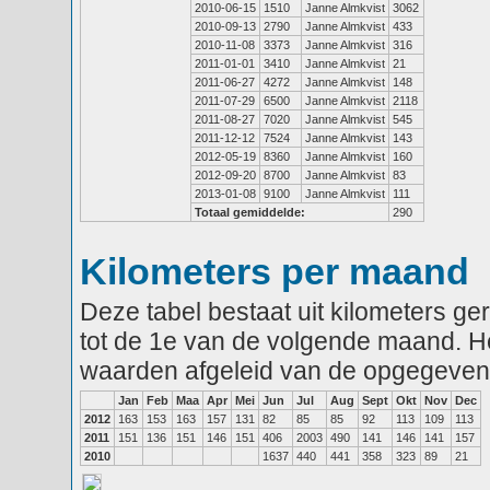
2010-06-15
1510
Janne Almkvist
3062
2010-09-13
2790
Janne Almkvist
433
2010-11-08
3373
Janne Almkvist
316
2011-01-01
3410
Janne Almkvist
21
2011-06-27
4272
Janne Almkvist
148
2011-07-29
6500
Janne Almkvist
2118
2011-08-27
7020
Janne Almkvist
545
2011-12-12
7524
Janne Almkvist
143
2012-05-19
8360
Janne Almkvist
160
2012-09-20
8700
Janne Almkvist
83
2013-01-08
9100
Janne Almkvist
111
Totaal gemiddelde:
290
Kilometers per maand
Deze tabel bestaat uit kilometers g
tot de 1e van de volgende maand. He
waarden afgeleid van de opgegeven
Jan
Feb
Maa
Apr
Mei
Jun
Jul
Aug
Sept
Okt
Nov
Dec
2012
163
153
163
157
131
82
85
85
92
113
109
113
2011
151
136
151
146
151
406
2003
490
141
146
141
157
2010
1637
440
441
358
323
89
21