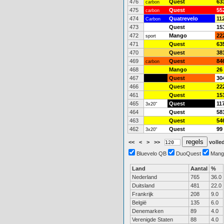
476
Quest
63
carbon
475
Quest
55
carbon
474
Quatrevelo
11
Carbon
473
Quest
15
472
Mango
22
sport
471
Quest
63
470
Quest
38
469
Quest
84
carbon
468
Mango
26
467
Quest
30
466
Quest
22
461
Quest
15
465
Quest
11
3x20"
464
Quest
58
463
Quest
54
462
Quest
99
3x20"
<<
<
>
>>
volled
Bluevelo QB
DuoQuest
Mang
Land
Aantal
%
Nederland
765
36.0
Duitsland
481
22.0
Frankrijk
208
9.0
België
135
6.0
Denemarken
89
4.0
Verenigde Staten
88
4.0