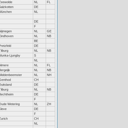
Zeewolde
NL
FL
Salzkotten
DE
München
NL
DE
F
Nijmegen
NL
GE
Eindhoven
NL
NB
BE
Pretzfeld
DE
Tilburg
NL
NB
Munka-Ljungby
S
NL
Almere
NL
FL
Bergeijk
NL
NB
Middenbeemster
NL
NH
Genthod
CH
Duitsland
DE
Tilburg
NL
NB
Bechtheim
DE
F
Oude Wetering
NL
ZH
Kleve
DE
F
Zurich
CH
NL