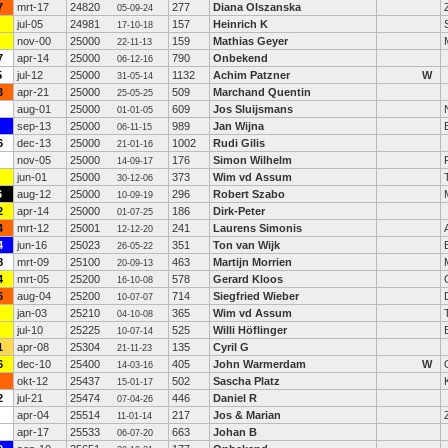
7
mrt-17
24820
277
Diana Olszanska
05-09-24
jul-05
24981
157
Heinrich K
17-10-18
nov-00
25000
159
Mathias Geyer
22-11-13
7
apr-14
25000
790
Onbekend
06-12-16
5
jul-12
25000
1132
Achim Patzner
W
31-05-14
3
apr-21
25000
509
Marchand Quentin
25-05-25
aug-01
25000
609
Jos Sluijsmans
01-01-05
sep-13
25000
989
Jan Wijna
06-11-15
6
dec-13
25000
1002
Rudi Gilis
21-01-16
nov-05
25000
176
Simon Wilhelm
14-09-17
jun-01
25000
373
Wim vd Assum
30-12-06
6
aug-12
25000
296
Robert Szabo
10-09-19
2
apr-14
25000
186
Dirk-Peter
01-07-25
4
mrt-12
25001
241
Laurens Simonis
12-12-20
4
jun-16
25023
351
Ton van Wijk
26-05-22
8
mrt-09
25100
463
Martijn Morrien
20-09-13
4
mrt-05
25200
578
Gerard Kloos
16-10-08
6
aug-04
25200
714
Siegfried Wieber
10-07-07
jan-03
25210
365
Wim vd Assum
04-10-08
jul-10
25225
525
Willi Höflinger
10-07-14
1
apr-08
25304
135
Cyril G
21-11-23
6
dec-10
25400
405
John Warmerdam
W
14-03-16
okt-12
25437
502
Sascha Platz
15-01-17
2
jul-21
25474
446
Daniel R
07-04-26
apr-04
25514
217
Jos & Marian
11-01-14
apr-17
25533
663
Johan B
06-07-20