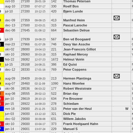
mrt-03
27100
142
Thomas Petersen
26-01-19
aug-10
27200
330
Roelf Bos
07-07-17
0
jul-10
27200
420
Bjørn Lunde
10-12-15
3
dec-09
27359
413
Manfred Heim
09-06-15
dec-13
27500
315
Pascal Laroche
22-03-21
7
dec-08
27645
664
Sebastien Delrue
01-06-12
5
jul-19
27939
567
Ben vd Boogaard
19-08-23
1
mei-23
27966
746
Davy Van Assche
01-07-26
okt-02
28000
221
Jean-Francois Gilliot
19-04-13
0
okt-10
28060
315
Raphael Mercey
30-03-18
feb-22
28082
1672
Helmut Voirin
12-07-23
8
jul-15
28168
386
Ed Quist
24-08-21
0
dec-12
28330
769
Peter Coppens
17-01-16
6
aug-09
28409
213
Hermen Plantinga
20-09-20
9
aug-07
28460
1090
Hans Woerlee
02-11-09
5
okt-08
28536
177
Robert Weststrate
06-03-22
2
aug-08
28555
522
Brian day
28-02-13
9
jan-10
28619
634
Fre Brouwer
28-10-13
5
jan-15
28922
278
Schiedam
14-09-23
mrt-18
29000
313
Peter van der Heul
W
25-11-25
jun-03
29000
321
Dick Pie
13-12-10
dec-02
29000
631
Willem Jakobs
30-09-06
6
okt-10
29000
373
Frank Hoelgaard Hahn
10-04-17
7
jan-14
29001
229
Manuel S
13-07-24