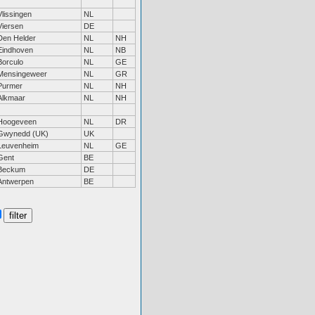
Vlissingen
NL
Viersen
DE
Den Helder
NL
NH
Eindhoven
NL
NB
Borculo
NL
GE
Mensingeweer
NL
GR
Purmer
NL
NH
Alkmaar
NL
NH
Hoogeveen
NL
DR
Gwynedd (UK)
UK
Leuvenheim
NL
GE
Gent
BE
Beckum
DE
Antwerpen
BE