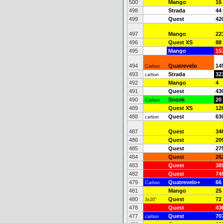
500
Mango
16
498
Strada
44
499
Quest
42
497
Mango
22
496
Quest XS
88
495
Mango
15
494
Quatrevelo
14
Carbon
493
Strada
32
carbon
492
Mango
4
491
Quest
43
490
Snoek
20
Carbon
489
Quest XS
12
488
Quest
63
carbon
487
Quest
34
486
Quest
20
485
Quest
27
484
Quest
26
483
Quest
38
482
Quest
74
479
Quatrevelo+
66
Carbon
481
Mango
25
480
Quest
72
3x20"
478
Quest
43
477
Quest
70
carbon