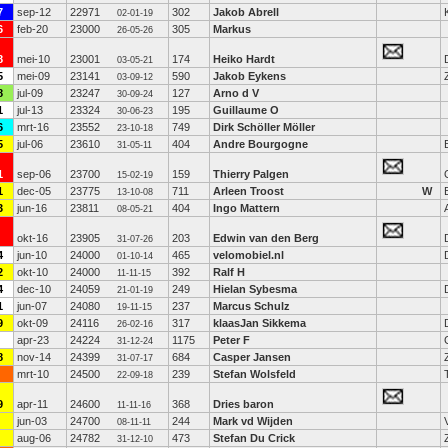
7
sep-12
22971
302
Jakob Abrell
02-01-19
6
feb-20
23000
305
Markus
26-05-26
8
mei-10
23001
174
Heiko Hardt
03-05-21
5
mei-09
23141
590
Jakob Eykens
03-09-12
8
jul-09
23247
127
Arno d V
30-09-24
1
jul-13
23324
195
Guillaume O
30-06-23
6
mrt-16
23552
749
Dirk Schöller Möller
23-10-18
5
jul-06
23610
404
Andre Bourgogne
31-05-11
1
sep-06
23700
159
Thierry Palgen
15-02-19
1
dec-05
23775
711
Arleen Troost
W
13-10-08
3
jun-16
23811
404
Ingo Mattern
08-05-21
okt-16
23905
203
Edwin van den Berg
31-07-26
4
jun-10
24000
465
velomobiel.nl
01-10-14
2
okt-10
24000
392
Ralf H
11-11-15
4
dec-10
24059
249
Hielan Sybesma
21-01-19
1
jun-07
24080
237
Marcus Schulz
19-11-15
9
okt-09
24116
317
klaasJan Sikkema
26-02-16
apr-23
24224
1175
Peter F
31-12-24
8
nov-14
24399
684
Casper Jansen
31-07-17
mrt-10
24500
239
Stefan Wolsfeld
22-09-18
9
apr-11
24600
368
Dries baron
11-11-16
jun-03
24700
244
Mark vd Wijden
08-11-11
aug-06
24782
473
Stefan Du Crick
31-12-10