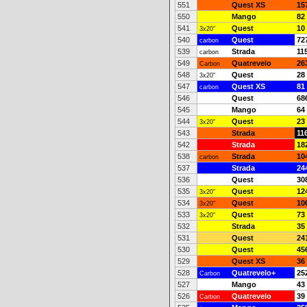
551
Quest XS
15
550
Mango
82
541
Quest
10
3x20"
540
Quest
72
carbon
539
Strada
11
carbon
549
Quatrevelo
26
Carbon
548
Quest
28
3x20"
547
Quest XS
81
carbon
546
Quest
68
545
Mango
64
544
Quest
23
3x20"
543
Strada
11
542
Strada
18
538
Strada
10
carbon
537
Strada
24
536
Quest
30
535
Quest
12
3x20"
534
Quest
10
3x20"
533
Quest
73
3x20"
532
Strada
35
531
Quest
24
530
Quest
45
529
Quest XS
36
528
Quatrevelo+
25
Carbon
527
Mango
43
526
Quatrevelo
39
Carbon