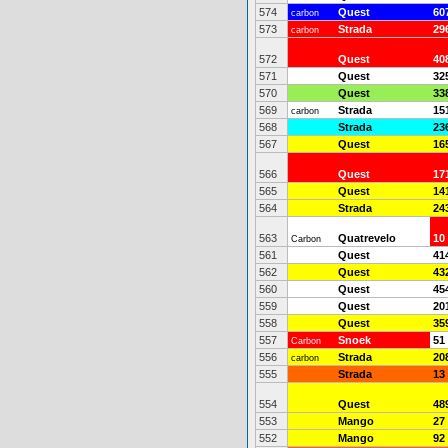
574
Quest
60
carbon
573
Strada
29
carbon
572
Quest
40
571
Quest
32
570
Quest
33
569
Strada
15
carbon
568
Strada
23
567
Quest
16
566
Quest
17
565
Quest
14
564
Strada
24
563
Quatrevelo
10
Carbon
561
Quest
41
562
Quest
43
560
Quest
45
559
Quest
20
558
Quest
35
557
Snoek
51
Carbon
556
Strada
20
carbon
555
Strada
13
554
Quest
48
553
Mango
27
552
Mango
92