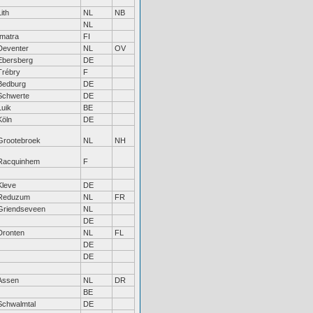
Lith
NL
NB
NL
Imatra
FI
Deventer
NL
OV
Ebersberg
DE
Trébry
F
Bedburg
DE
Schwerte
DE
Luik
BE
Köln
DE
Grootebroek
NL
NH
Racquinhem
F
Kleve
DE
Reduzum
NL
FR
Griendseveen
NL
DE
Dronten
NL
FL
DE
DE
Assen
NL
DR
BE
Schwalmtal
DE