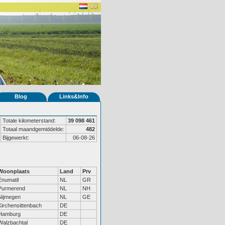
Blog
Links&Info
Totale kilometerstand:
39 098 461
Totaal maandgemiddelde:
482
Bijgewerkt:
06-08-26
Woonplaats
Land
Prv
Enumatil
NL
GR
Purmerend
NL
NH
Nijmegen
NL
GE
Kirchensittenbach
DE
Hamburg
DE
Walzbachtal
DE