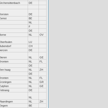
Kirchensittenbach
DE
Dorsten
DE
Zemst
BE
NL
F
DE
Borne
NL
OV
Oberfeulen
LU
Bubendorf
CH
Aerzen
DE
Dieren
NL
GE
Dronten
NL
FL
DE
Den haag
NL
ZH
DE
Dronten
NL
FL
Groningen
NL
GR
Zutphen
NL
GE
Tettnang
DE
NL
Vlaardingen
NL
ZH
Zingem
BE