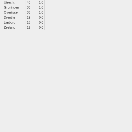
Utrecht
40
1.0
Groningen
36
1.0
Overijssel
35
1.0
Drenthe
19
0.0
Limburg
18
0.0
Zeeland
12
0.0