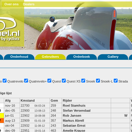
Over ons
Dealers
Onderhoud
Gebruikers
Orderboek
Gallery
o
Quatrevelo
Quatrevelo+
Quest
Quest XS
Snoek
Snoek-L
Strada
ige lijst
Afg
Kmstand
Gem
Rijder
nov-16
22700
259
Roel Stamhuis
04-03-24
8
dec-05
22900
248
Stefan Versendaal
13-08-13
jun-01
22902
264
Rob Jansen
W
19-08-08
7
aug-13
22909
357
Markus Abrell
01-01-19
okt-04
22932
243
Sebatian Ernst
11-08-12
9
dec-09
22951
463
Amelie Krause
19-01-14