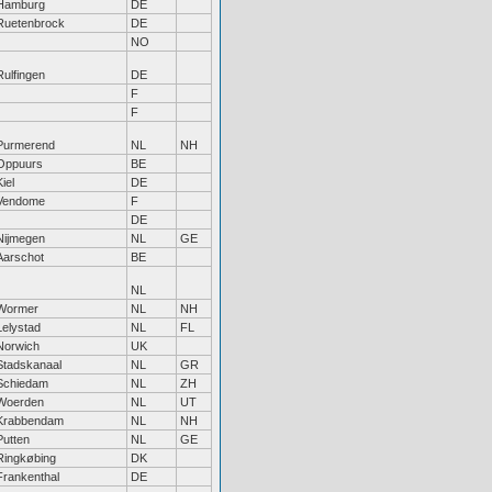
Hamburg
DE
Ruetenbrock
DE
NO
Rulfingen
DE
F
F
Purmerend
NL
NH
Oppuurs
BE
Kiel
DE
Vendome
F
DE
Nijmegen
NL
GE
Aarschot
BE
NL
Wormer
NL
NH
Lelystad
NL
FL
Norwich
UK
Stadskanaal
NL
GR
Schiedam
NL
ZH
Woerden
NL
UT
Krabbendam
NL
NH
Putten
NL
GE
Ringkøbing
DK
Frankenthal
DE