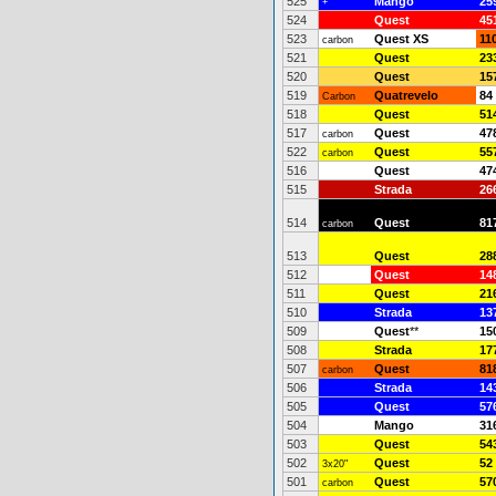
525
Mango
25
+
524
Quest
45
523
Quest XS
11
carbon
521
Quest
23
520
Quest
15
519
Quatrevelo
84
Carbon
518
Quest
51
517
Quest
47
carbon
522
Quest
55
carbon
516
Quest
47
515
Strada
26
514
Quest
81
carbon
513
Quest
28
512
Quest
14
511
Quest
21
510
Strada
13
509
Quest
**
15
508
Strada
17
507
Quest
81
carbon
506
Strada
14
505
Quest
57
504
Mango
31
503
Quest
54
502
Quest
52
3x20"
501
Quest
57
carbon