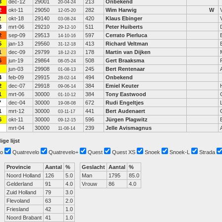
3
dec-12
29001
213
Onbekend
20-04-24
2
okt-11
29050
282
Wim Harwig
W
12-05-20
2
okt-18
29140
420
Klaus Ebinger
03-08-24
3
mrt-06
29210
511
Peter Huiberts
29-12-10
2
sep-09
29513
597
Cerrato Pierluca
14-10-16
5
jan-13
29560
413
Richard Veltman
31-12-18
1
dec-09
29799
178
Martin van Dijken
18-12-23
6
jun-19
29864
508
Gert Braaksma
08-05-24
jun-03
29908
245
Bert Rentenaar
01-08-13
4
feb-09
29915
494
Onbekend
28-02-14
2
dec-07
29918
384
Emiel Keuter
09-06-14
1
mrt-06
30000
384
Tony Eastwood
01-10-12
7
dec-04
30000
672
Rudi Engeltjes
19-08-08
1
mrt-12
30000
441
Bert Audenaert
03-11-17
6
okt-11
30000
596
Jürgen Plagwitz
09-12-15
mrt-04
30000
239
Jelle Avismagnus
11-08-14
ige lijst
o
Quatrevelo
Quatrevelo+
Quest
Quest XS
Snoek
Snoek-L
Strada
Provincie
Aantal
%
Geslacht
Aantal
%
Noord Holland
126
5.0
Man
1795
85.0
Gelderland
91
4.0
Vrouw
86
4.0
Zuid Holland
79
3.0
Flevoland
63
2.0
Friesland
42
1.0
Noord Brabant
41
1.0