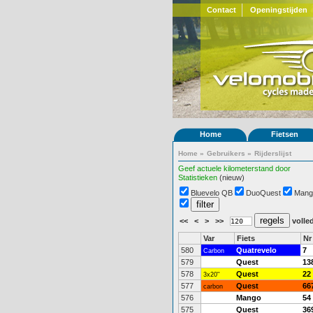
Contact
Openingstijden
Home
Fietsen
Home
»
Gebruikers
»
Rijderslijst
Geef actuele kilometerstand door
Statistieken
(nieuw)
Bluevelo QB
DuoQuest
Mang
<<
<
>
>>
volled
Var
Fiets
Nr
580
Quatrevelo
7
Carbon
579
Quest
13
578
Quest
22
3x20"
577
Quest
66
carbon
576
Mango
54
575
Quest
36