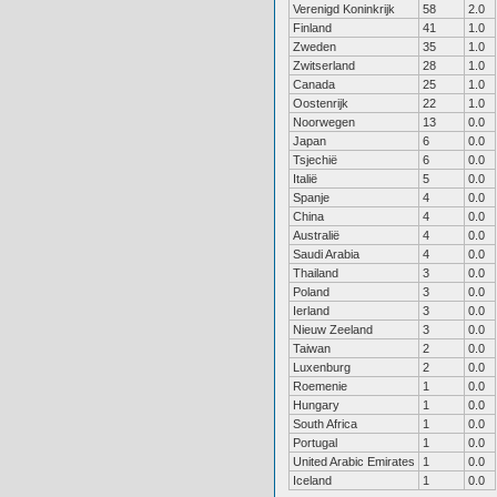
Verenigd Koninkrijk
58
2.0
Finland
41
1.0
Zweden
35
1.0
Zwitserland
28
1.0
Canada
25
1.0
Oostenrijk
22
1.0
Noorwegen
13
0.0
Japan
6
0.0
Tsjechië
6
0.0
Italië
5
0.0
Spanje
4
0.0
China
4
0.0
Australië
4
0.0
Saudi Arabia
4
0.0
Thailand
3
0.0
Poland
3
0.0
Ierland
3
0.0
Nieuw Zeeland
3
0.0
Taiwan
2
0.0
Luxenburg
2
0.0
Roemenie
1
0.0
Hungary
1
0.0
South Africa
1
0.0
Portugal
1
0.0
United Arabic Emirates
1
0.0
Iceland
1
0.0