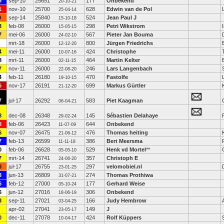
9
sep-10
25651
177
Onbekend
20-10-21
1
nov-10
25700
628
Edwin van de Pol
25-04-14
0
sep-14
25840
524
Jean Paul J
15-10-18
3
feb-08
26000
298
Petri Wikstrom
15-05-15
7
mei-06
26000
567
Pieter Jan Bouma
24-02-10
mrt-18
26000
800
Jürgen Friedrichs
12-12-20
4
mei-11
26000
424
Christophe
10-07-16
8
mrt-11
26000
464
Martin Kelter
02-11-15
7
nov-11
26000
246
Lars Langenbach
22-08-20
4
feb-11
26180
470
Fastolfe
19-10-15
6
nov-17
26191
699
Markus Gürtler
21-12-20
7
jul-17
26292
583
Piet Kaagman
06-04-21
8
dec-08
26348
145
Sébastien Delahaye
29-02-24
8
feb-06
26423
644
Onbekend
11-07-09
6
nov-07
26475
476
Thomas heiting
21-06-12
7
feb-13
26599
386
Bert Meersma
11-11-18
0
feb-06
26628
529
Henk vd Mortel
**
05-05-10
7
mrt-14
26741
357
Christoph E
24-06-20
8
jul-17
26755
297
velomobiel.nl
23-01-25
3
jun-13
26809
274
Thomas Prothiwa
31-07-21
6
feb-12
27000
177
Gerhard Weise
05-10-24
6
jun-12
27016
306
Onbekend
18-06-19
3
sep-11
27021
166
Judy Hembrow
03-04-25
apr-02
27041
149
J
23-05-17
0
dec-11
27078
424
Rolf Küppers
10-04-17