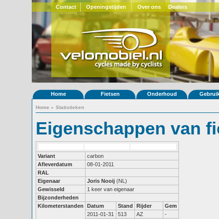
Contact
Openingstijden
Over ons
Dealers
Home
Fietsen
Onderhoud
Gebrui
Home
»
Statistieken
Eigenschappen van fi
Variant
carbon
Afleverdatum
08-01-2011
RAL
Eigenaar
Joris Nooij
(NL)
Gewisseld
1 keer van eigenaar
Bijzonderheden
Kilometerstanden
Datum
Stand
Rijder
Gem
2011-01-31
513
AZ
-