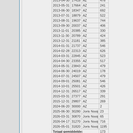
2013-04-30
17418
AZ
478
2013-05-31
17664
AZ
241
2013-06-30
18347
AZ
692
2013-07-31
18879
AZ
522
2013-08-31
19637
AZ
744
2013-09-30
20037
AZ
406
2013-11-01
20385
AZ
330
2013-11-30
20789
AZ
424
2013-12-31
21181
AZ
385
2014-01-31
21737
AZ
546
2014-02-28
22313
AZ
626
2014-03-31
22845
AZ
523
2014-04-30
23355
AZ
517
2014-05-31
23843
AZ
479
2014-06-30
24019
AZ
178
2014-07-31
24507
AZ
479
2014-09-01
25081
AZ
546
2014-10-01
25501
AZ
426
2014-12-31
26517
AZ
339
2015-03-31
27377
AZ
291
2015-12-31
29807
AZ
269
2024-06-20
30000
AZ
2
2025-06-30
30280
Joris Nooij
23
2026-03-31
30870
Joris Nooij
65
2026-04-17
31270
Joris Nooij
716
2026-05-01
31820
Joris Nooij
1195
Totaal gemiddelde:
173