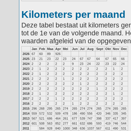
Kilometers per maand
Deze tabel bestaat uit kilometers g
tot de 1e van de volgende maand. He
waarden afgeleid van de opgegeven
Jan
Feb
Maa
Apr
Mei
Jun
Jul
Aug
Sept
Okt
Nov
Dec
2026
67
60
89
926
2025
23
21
23
22
23
24
67
67
64
67
65
66
2024
2
2
2
2
2
9
23
24
22
23
22
24
2023
2
1
2
2
2
2
2
2
2
2
1
2
2022
2
1
2
2
2
2
2
2
2
2
2
2
2021
2
2
2
2
1
2
2
2
2
2
2
2
2020
2
2
2
2
2
2
1
2
2
2
2
2
2019
2
2
2
2
2
2
2
2
1
2
2
2
2018
2
1
2
2
2
2
2
2
2
2
1
2
2017
2
2
2
1
2
2
2
2
2
2
2
2
2016
2
2
2
2
2
1
2
2
2
2
2
2
2015
296
268
295
265
274
265
274
274
265
274
265
265
2014
559
572
532
509
478
186
490
556
420
346
335
345
2013
567
521
686
464
261
677
539
747
398
337
417
397
2012
601
508
563
852
277
661
632
686
593
419
746
544
2011
584
928
840
1000
348
636
1037
567
611
490
531