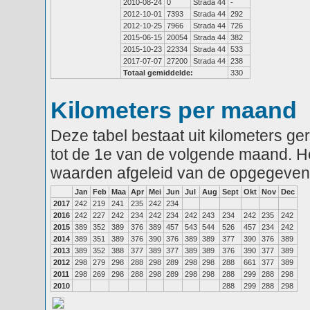
2010-08-24
0
Strada 44
-
2012-10-01
7393
Strada 44
292
2012-10-25
7966
Strada 44
726
2015-06-15
20054
Strada 44
382
2015-10-23
22334
Strada 44
533
2017-07-07
27200
Strada 44
238
Totaal gemiddelde:
330
Kilometers per maand
Deze tabel bestaat uit kilometers g
tot de 1e van de volgende maand. He
waarden afgeleid van de opgegeven
Jan
Feb
Maa
Apr
Mei
Jun
Jul
Aug
Sept
Okt
Nov
Dec
2017
242
219
241
235
242
234
2016
242
227
242
234
242
234
242
243
234
242
235
242
2015
389
352
389
376
389
457
543
544
526
457
234
242
2014
389
351
389
376
390
376
389
389
377
390
376
389
2013
389
352
388
377
389
377
389
389
376
390
377
389
2012
298
279
298
288
298
289
298
298
288
661
377
389
2011
298
269
298
288
298
289
298
298
288
299
288
298
2010
288
299
288
298