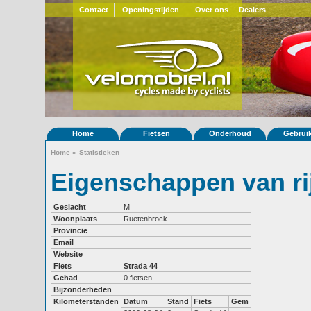
Contact
Openingstijden
Over ons
Dealers
Home
Fietsen
Onderhoud
Gebrui
Home
»
Statistieken
Eigenschappen van ri
Geslacht
M
Woonplaats
Ruetenbrock
Provincie
Email
Website
Fiets
Strada 44
Gehad
0 fietsen
Bijzonderheden
Kilometerstanden
Datum
Stand
Fiets
Gem