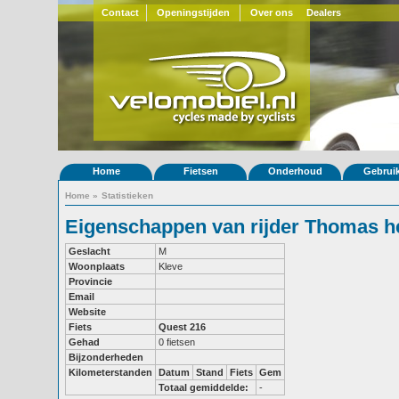
Contact
Openingstijden
Over ons
Dealers
Home
Fietsen
Onderhoud
Gebrui
Home
»
Statistieken
Eigenschappen van rijder Thomas he
Geslacht
M
Woonplaats
Kleve
Provincie
Email
Website
Fiets
Quest 216
Gehad
0 fietsen
Bijzonderheden
Kilometerstanden
Datum
Stand
Fiets
Gem
Totaal gemiddelde:
-