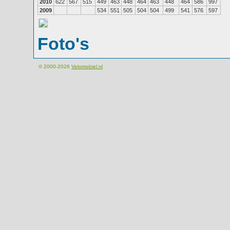
2010
622
567
515
449
463
448
464
463
448
464
586
997
2009
534
551
505
504
504
499
541
576
597
Foto's
© 2000-2026
Velomobiel.nl