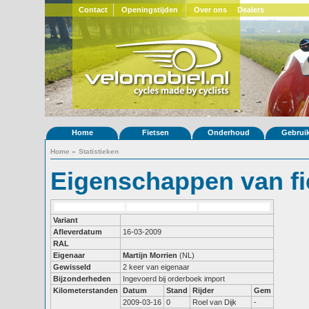
Contact
Openingstijden
Over ons
Dealers
Home
Fietsen
Onderhoud
Gebrui
Home
»
Statistieken
Eigenschappen van fi
Variant
Afleverdatum
16-03-2009
RAL
Eigenaar
Martijn Morrien
(NL)
Gewisseld
2 keer van eigenaar
Bijzonderheden
Ingevoerd bij orderboek import
Kilometerstanden
Datum
Stand
Rijder
Gem
2009-03-16
0
Roel van Dijk
-