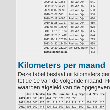
2009-06-12
1565
Roel van Dijk
541
2009-09-22
3224
Roel van Dijk
495
2009-11-02
3939
Roel van Dijk
530
2010-01-07
5211
Roel van Dijk
586
2010-03-11
6486
Roel van Dijk
616
2010-11-23
10327
Roel van Dijk
455
2011-03-07
13670
Roel van Dijk
978
2011-11-12
16173
Roel van Dijk
305
2012-02-21
18412
Roel van Dijk
674
2012-11-12
20270
Roel van Dijk
213
2013-04-22
22480
Roel van Dijk
418
2013-09-20
25100
Michiel de Ruijter
528
Totaal gemiddelde:
463
Kilometers per maand
Deze tabel bestaat uit kilometers g
tot de 1e van de volgende maand. He
waarden afgeleid van de opgegeven
Jan
Feb
Maa
Apr
Mei
Jun
Jul
Aug
Sept
Okt
Nov
Dec
2013
425
385
425
444
538
521
537
538
2012
688
506
217
211
217
210
218
217
210
218
338
426
2011
996
900
443
300
311
300
310
311
300
311
531
687